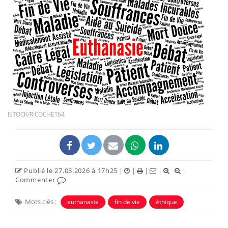
ISTOCK/RICOCHET64
Publié le 27.03.2026 à 17h25
|
|
|
|
|
Commenter
Mots clés :
euthanasie
fin de vie
éthique