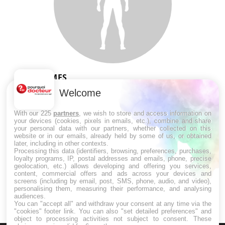
SYMPTÔMES
Welcome
Douleurs de l’avant-pied : des
métatarsalgies à 90 % liées à problème
With our 225
partners
, we wish to store and access information on
d’appui
your devices (cookies, pixels in emails, etc.), combine and share
your personal data with our partners, whether collected on this
website or in our emails, already held by some of us, or obtained
later, including in other contexts.
Mauvaise haleine : il faut améliorer
Processing this data (identifiers, browsing, preferences, purchases,
l’hygiène bucco-dentaire
loyalty programs, IP, postal addresses and emails, phone, precise
geolocation, etc.) allows developing and offering you services,
content, commercial offers and ads across your devices and
screens (including by email, post, SMS, phone, audio, and video),
personalising them, measuring their performance, and analysing
audiences.
You can "accept all" and withdraw your consent at any time via the
"cookies" footer link
. You can also "set detailed preferences" and
object to processing activities not subject to consent. These