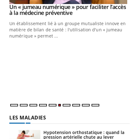
Un « jumeau numérique » pour faciliter l’accès
Youtube
Youtube
à la médecine préventive
Un établissement lié à un groupe mutualiste innove en
e
matière de bilan de santé : l'utilisation d'un « jumeau
numérique » permet ...
COU
You
Coup
vous
épis
LES MALADIES
Hypotension orthostatique : quand la
pression artérielle chute au lever