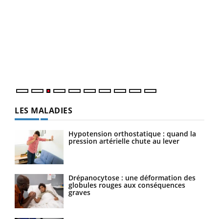
Ecz
You
pour
L'ét
Vaca
Nos 
LES MALADIES
Hypotension orthostatique : quand la
pression artérielle chute au lever
Drépanocytose : une déformation des
globules rouges aux conséquences
graves