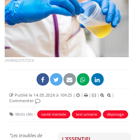
HERRAEZ/ISTOCK
Publié le 14.05.2026 à 10h25
|
|
|
|
|
Commenter
Mots clés :
santé mentale
test urinaire
dépistage
"Les troubles de
L'ESSENTIEL