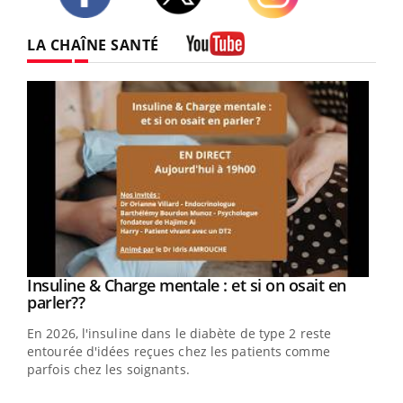
Twitter
Facebook
Instagram
LA CHAÎNE SANTÉ
Youtube
Youtube
Insuline & Charge mentale : et si on osait en
Youtube
Youtube
parler??
En 2026, l'insuline dans le diabète de type 2 reste
entourée d'idées reçues chez les patients comme
parfois chez les soignants.