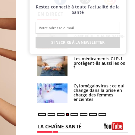
Restez connecté à toute l’actualité de la
Twitter
Facebook
Instagram
Santé
EN DIRECT
 oublier les
Chikungunya, dengue,
en vacances ?
West Nile : que se passe-
t-il dans le sud de la
S'INSCRIRE À LA NEWSLETTER
France ?
s connectés :
Les médicaments GLP-1
 le travail
protègent-ils aussi les os
 de plus en plus
?
soirées
olorectal : une
Cytomégalovirus : ce qui
e simple aurait
change dans la prise en
la donne au Pays
charge des femmes
enceintes
LA CHAÎNE SANTÉ
Youtube