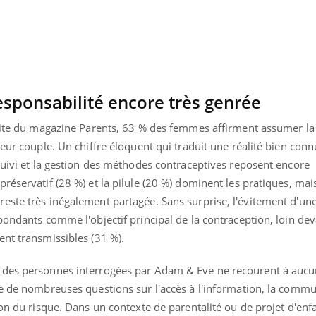
esponsabilité encore très genrée
 site du magazine Parents, 63 % des femmes affirment assumer la
leur couple. Un chiffre éloquent qui traduit une réalité bien con
suivi et la gestion des méthodes contraceptives reposent encore
réservatif (28 %) et la pilule (20 %) dominent les pratiques, mai
este très inégalement partagée. Sans surprise, l'évitement d'un
pondants comme l'objectif principal de la contraception, loin dev
ent transmissibles (31 %).
 des personnes interrogées par Adam & Eve ne recourent à auc
ve de nombreuses questions sur l'accès à l'information, la comm
ion du risque. Dans un contexte de parentalité ou de projet d'enfa