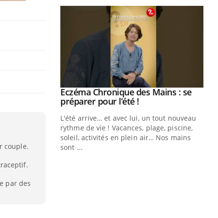
ale : et si on
Eczéma Chronique des Mains : se
Youtube
ube
Youtube
préparer pour l’été !
e diabète de type 2
L'été arrive… et avec lui, un tout nouveau
çues chez les
rythme de vie ! Vacances, plage, piscine,
ez les soignants.
soleil, activités en plein air… Nos mains
r couple.
sont ...
Di
You
aceptif.
Le 
nom
ée par des
dia
défi