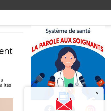
ent
la
alités
Publicité