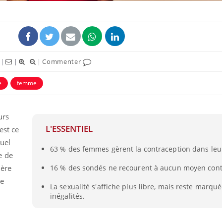
|
|
|
Commenter
e
femme
ence en fer : comprendre pour
Insuline & Charge ment
tube
Youtube
Youtube
Yout
venir
osait en parler??
urs
gue, irritabilité, brouillard mental ou
En 2026, l'insuline dans l
L'ESSENTIEL
est ce
e alopécie… Les symptômes de la
reste entourée d'idées re
nce en fer sont multiples ce qui la rend
patients comme parfois ch
uel
63 % des femmes gèrent la contraception dans leu
e de
ière
16 % des sondés ne recourent à aucun moyen contr
ie
La sexualité s'affiche plus libre, mais reste marqu
inégalités.