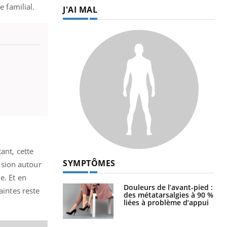
e familial.
J'AI MAL
ant, cette
SYMPTÔMES
ussion autour
e. Et en
Douleurs de l’avant-pied :
aintes reste
des métatarsalgies à 90 %
liées à problème d’appui