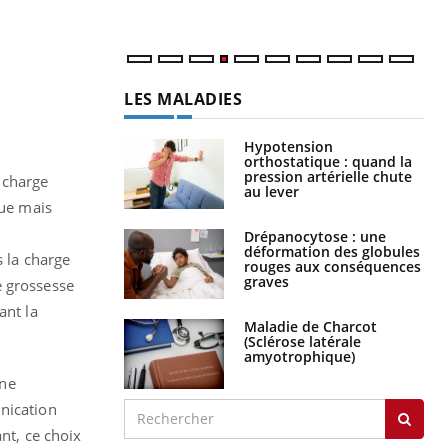
LES MALADIES
Hypotension
orthostatique : quand la
pression artérielle chute
 charge
au lever
nue mais
Drépanocytose : une
déformation des globules
s la charge
rouges aux conséquences
graves
e grossesse
ant la
Maladie de Charcot
(Sclérose latérale
amyotrophique)
une
unication
nt, ce choix