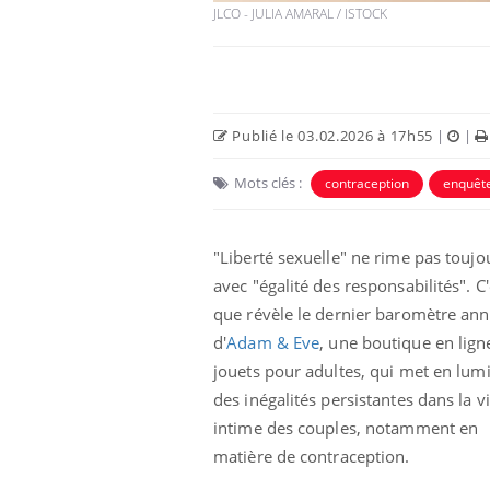
JLCO - JULIA AMARAL / ISTOCK
Publié le 03.02.2026 à 17h55
|
|
Mots clés :
contraception
enquêt
Eczéma Chronique des Mains :
Car
Youtube
You
Youtube
expliquer ma maladie
pré
"Liberté sexuelle" ne rime pas toujo
Il y a des sujets qui sont faciles à aborder...
Fati
avec "égalité des responsabilités". C'
d'autres non ! D'un côté, poser des
mêm
questions sur la maladie d'un proche c'est
care
que révèle le dernier baromètre ann
montrer ...
...
d'
Adam & Eve
, une boutique en lign
jouets pour adultes, qui met en lum
des inégalités persistantes dans la v
intime des couples, notamment en
matière de contraception.