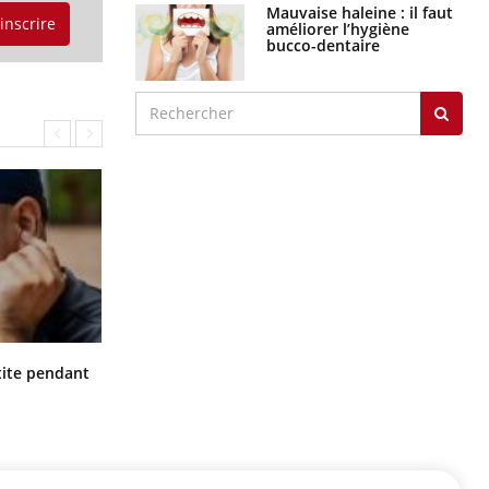
Mauvaise haleine : il faut
'inscrire
améliorer l’hygiène
bucco-dentaire
Hantavirus : un cas détecté chez un
ite pendant
touriste en France