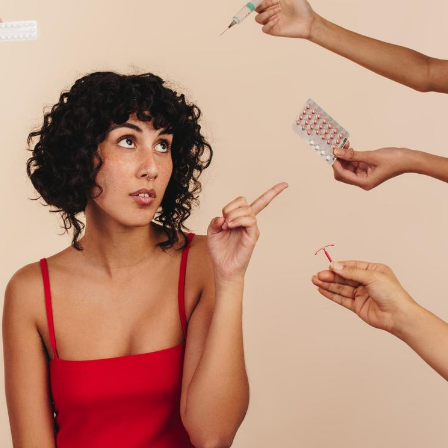
Hantavirus : un cas
Comment
détecté chez un touriste
écrans 
en France
Mortalité infantile : un
Toujour
rapport s’interroge sur
comment
son taux élevé en France
empiète
sur nos 
Grossesse à risque : ce jus
Cancer c
naturel attire l'attention
stratégi
des chercheurs
changé 
basque