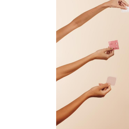
Bébés, jeunes enfants :
quelle trousse à
pharmacie pour les
vacances ?
Syndrome métabolique :
quels sont les meilleurs
exercices physiques ?
Comment éviter une otite
pendant les vacances ?