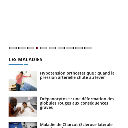
Dia
You
Le 
pers
ques
LES MALADIES
Hypotension orthostatique : quand la
pression artérielle chute au lever
Drépanocytose : une déformation des
globules rouges aux conséquences
graves
Maladie de Charcot (Sclérose latérale