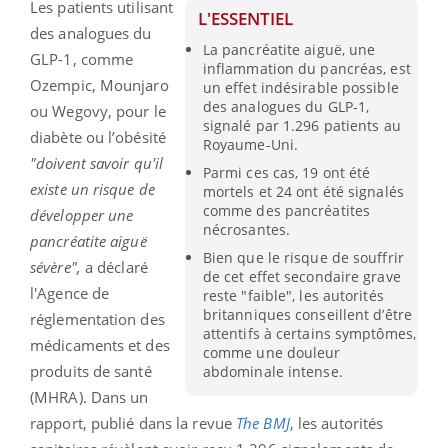
Les patients utilisant
L'ESSENTIEL
des analogues du
La pancréatite aiguë, une
GLP-1, comme
inflammation du pancréas, est
Ozempic, Mounjaro
un effet indésirable possible
des analogues du GLP-1,
ou Wegovy, pour le
signalé par 1.296 patients au
diabète ou l’obésité
Royaume-Uni.
"doivent savoir qu'il
Parmi ces cas, 19 ont été
existe un risque de
mortels et 24 ont été signalés
comme des pancréatites
développer une
nécrosantes.
pancréatite aiguë
Bien que le risque de souffrir
sévère",
a déclaré
de cet effet secondaire grave
l'Agence de
reste "faible", les autorités
britanniques conseillent d’être
réglementation des
attentifs à certains symptômes,
médicaments et des
comme une douleur
produits de santé
abdominale intense.
(MHRA). Dans un
rapport, publié dans la revue
The BMJ
, les autorités