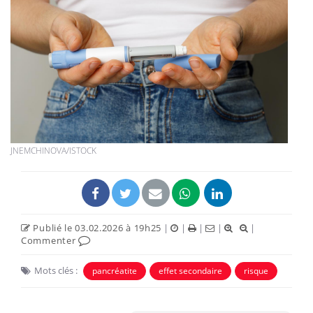
JNEMCHINOVA/ISTOCK
Publié le 03.02.2026 à 19h25
|
|
|
|
|
Commenter
Mots clés :
pancréatite
effet secondaire
risque