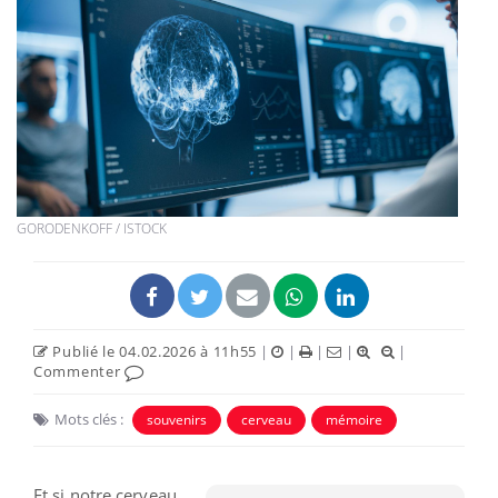
GORODENKOFF / ISTOCK
Publié le 04.02.2026 à 11h55
|
|
|
|
|
Commenter
Mots clés :
souvenirs
cerveau
mémoire
Et si notre cerveau