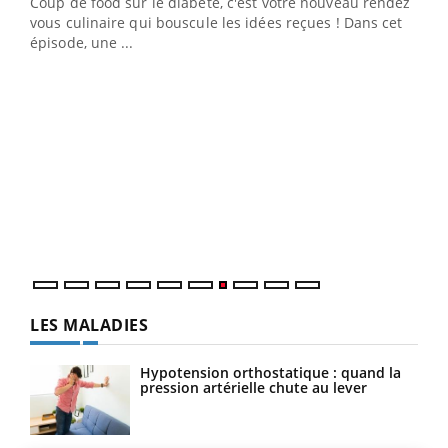
Coup de food sur le diabète, c'est votre nouveau rendez-
 en
vous culinaire qui bouscule les idées reçues ! Dans cet
u
épisode, une ...
Qua
You
"Les
trav
DRH 
LES MALADIES
Hypotension orthostatique : quand la
pression artérielle chute au lever