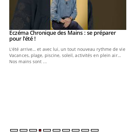
Eczéma Chronique des Mains : se préparer
Youtube
Youtube
pour l’été !
L'été arrive… et avec lui, un tout nouveau rythme de vie !
Vacances, plage, piscine, soleil, activités en plein air…
Nos mains sont ...
Dia
You
Le 
pers
ques