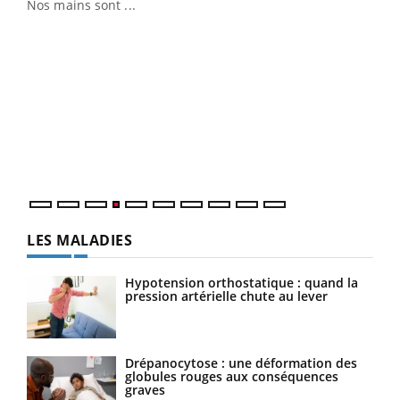
Nos mains sont ...
Dia
You
Le 
pers
ques
LES MALADIES
Hypotension orthostatique : quand la
pression artérielle chute au lever
Drépanocytose : une déformation des
globules rouges aux conséquences
graves