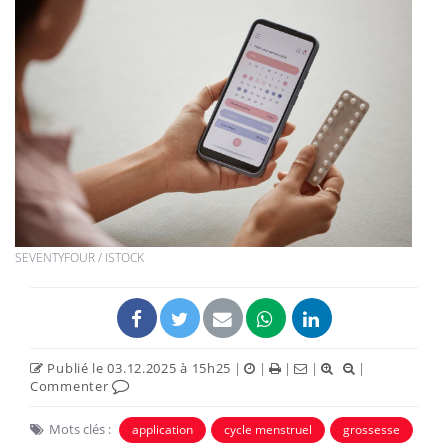
SEVENTYFOUR / ISTOCK
Publié le 03.12.2025 à 15h25
|
|
|
|
|
Commenter
Mots clés :
application
cycle menstruel
grossesse