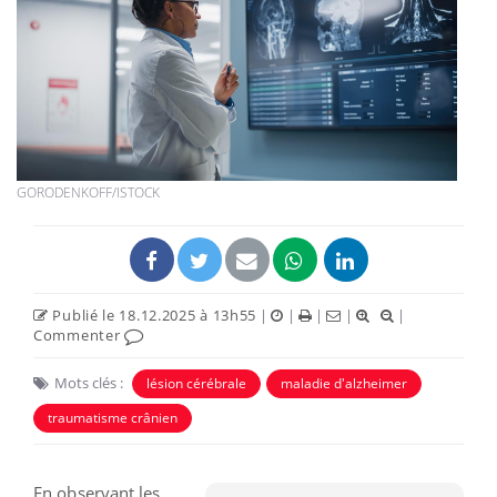
GORODENKOFF/ISTOCK
Publié le 18.12.2025 à 13h55
|
|
|
|
|
Commenter
Mots clés :
lésion cérébrale
maladie d'alzheimer
traumatisme crânien
En observant les