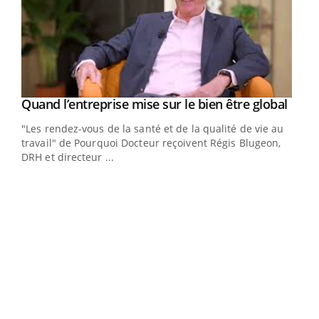
Yout
Quand l’entreprise mise sur le bien être global
Youtube
ndez-
"Les rendez-vous de la santé et de la qualité de vie au
cet
travail" de Pourquoi Docteur reçoivent Régis Blugeon,
DRH et directeur ...
Ecz
You
(3/3
Dans
vous
quot