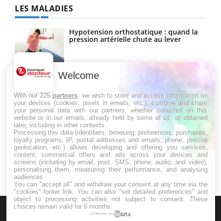
LES MALADIES
Hypotension orthostatique : quand la
pression artérielle chute au lever
Welcome
Drépanocytose : une déformation des
globules rouges aux conséquences
graves
With our 225
partners
, we wish to store and access information on
your devices (cookies, pixels in emails, etc.), combine and share
your personal data with our partners, whether collected on this
website or in our emails, already held by some of us, or obtained
Maladie de Charcot (Sclérose latérale
later, including in other contexts.
amyotrophique)
Processing this data (identifiers, browsing, preferences, purchases,
loyalty programs, IP, postal addresses and emails, phone, precise
geolocation, etc.) allows developing and offering you services,
content, commercial offers and ads across your devices and
screens (including by email, post, SMS, phone, audio, and video),
personalising them, measuring their performance, and analysing
audiences.
You can "accept all" and withdraw your consent at any time via the
"cookies" footer link
. You can also "set detailed preferences" and
object to processing activities not subject to consent. These
choices remain valid for 6 months.
powered by