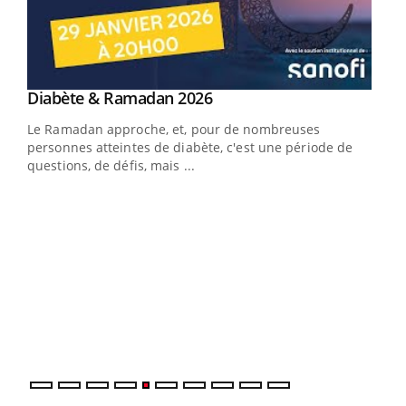
Youtube
Diabète & Ramadan 2026
Youtube
Le Ramadan approche, et, pour de nombreuses
vie !
personnes atteintes de diabète, c'est une période de
…
questions, de défis, mais ...
Un 
You
à l
Un é
mati
numé