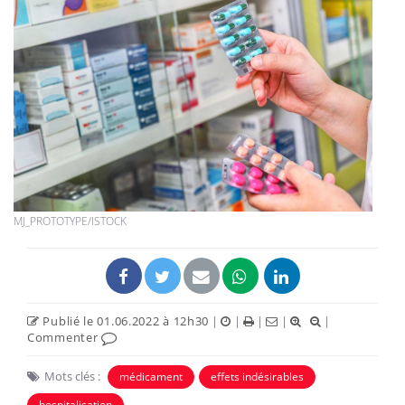
MJ_PROTOTYPE/ISTOCK
Publié le 01.06.2022 à 12h30
|
|
|
|
|
Commenter
Mots clés :
médicament
effets indésirables
hospitalisation