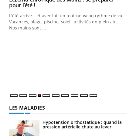
Youtube
pour l’été !
L'été arrive… et avec lui, un tout nouveau rythme de vie !
Vacances, plage, piscine, soleil, activités en plein air…
Nos mains sont ...
Dia
You
Le 
pers
ques
LES MALADIES
Hypotension orthostatique : quand la
pression artérielle chute au lever