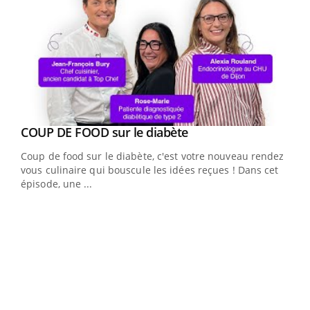
Youtube
Yout
COUP DE FOOD sur le diabète
Quand l’entreprise mise sur le bien être global
Youtube
Youtube
Coup de food sur le diabète, c'est votre nouveau rendez-
"Les rendez-vous de la santé et de la qualité de vie au
vous culinaire qui bouscule les idées reçues ! Dans cet
travail" de Pourquoi Docteur reçoivent Régis Blugeon,
épisode, une ...
DRH et directeur ...
Ecz
You
(3/3
Dans
vous