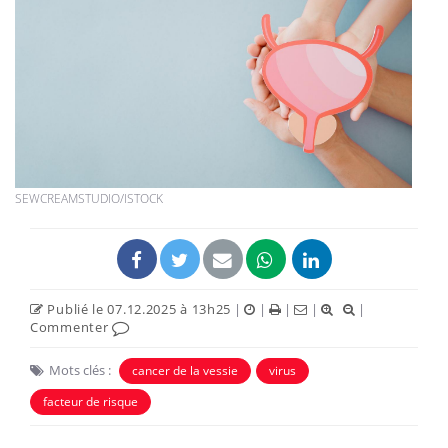
SEWCREAMSTUDIO/ISTOCK
Publié le 07.12.2025 à 13h25
|
|
|
|
|
Commenter
Mots clés :
cancer de la vessie
virus
facteur de risque