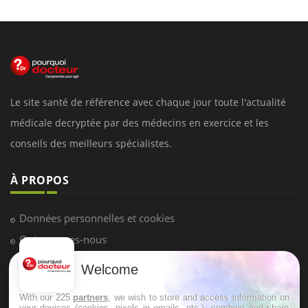
Le site santé de référence avec chaque jour toute l'actualité
médicale decryptée par des médecins en exercice et les
conseils des meilleurs spécialistes.
À PROPOS
Données personnelles et cookies
Qui sommes-nous
Conditions d'utilisation
Welcome
Plan du site
With our 225
partners
, we wish to store and access information on
Mentions Légales
your devices (cookies, pixels in emails, etc.), combine and share