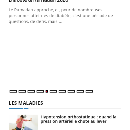
Le Ramadan approche, et, pour de nombreuses
vie !
personnes atteintes de diabète, c'est une période de
…
questions, de défis, mais ...
Un 
You
à l
Un é
mati
numé
LES MALADIES
Hypotension orthostatique : quand la
pression artérielle chute au lever