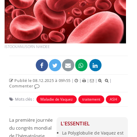
ISTOCK/ANUSORN NAKDEE
Publié le 08.12.2025 à 09h55
|
|
|
|
|
Commenter
Mots clés :
Maladie de Vaquez
traitement
ASH
La première journée
L'ESSENTIEL
du congrès mondial
La Polyglobulie de Vaquez est
de l’hématologie