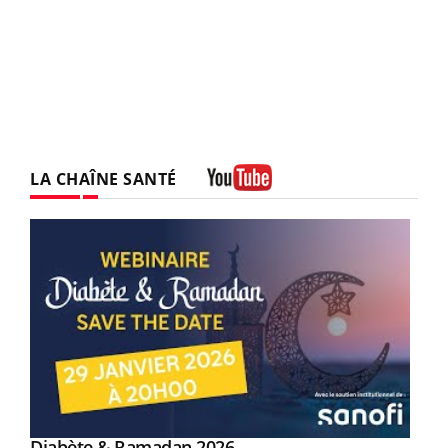
LA CHAÎNE SANTÉ
Youtube
Youtube
Diabète & Ramadan 2026
Youtube