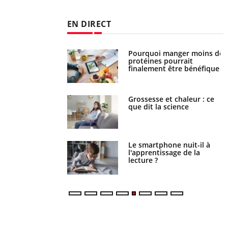
EN DIRECT
i votre ventre
Pourquoi manger moins de
il les premiers
protéines pourrait
 vos vacances ?
finalement être bénéfique
haleurs : pourquoi
Grossesse et chaleur : ce
ue de noyade
que dit la science
-il ?
a pourrait-il freiner
Le smartphone nuit-il à
gation du cancer ?
l'apprentissage de la
lecture ?