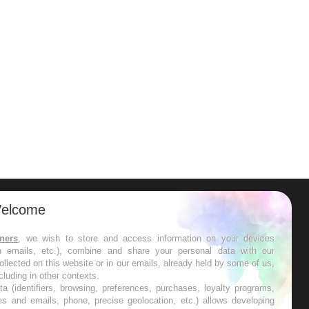
elcome
ER
tners
, we wish to store and access information on your devices
in emails, etc.), combine and share your personal data with our
s les semaines les meilleures
ollected on this website or in our emails, already held by some of us,
ncluding in other contexts.
ta (identifiers, browsing, preferences, purchases, loyalty programs,
es and emails, phone, precise geolocation, etc.) allows developing