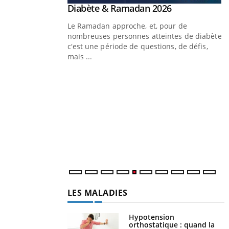
Youtube
 Mains : se
Diabète & Ramadan 2026
Youtube
outube
Le Ramadan approche, et, pour de
 un tout nouveau
nombreuses personnes atteintes de diabète,
plage, piscine,
c'est une période de questions, de défis,
 air… Nos mains sont
mais ...
Y
f
U
i
l
p
LES MALADIES
Hypotension
orthostatique : quand la