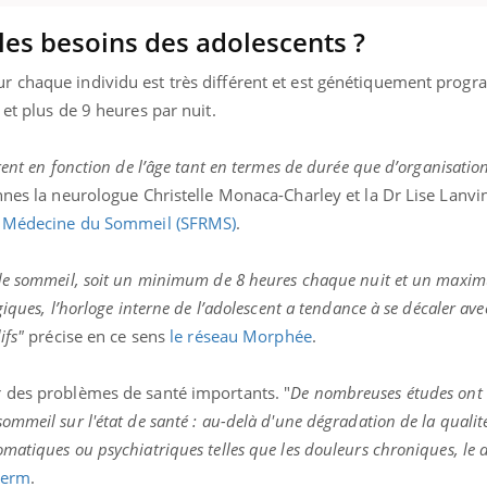
les besoins des adolescents ?
 chaque individu est très différent et est génétiquement progr
 et plus de 9 heures par nuit.
rent en fonction de l’âge tant en termes de durée que d’organisation
onnes la neurologue Christelle Monaca-Charley et la Dr Lise Lan
et Médecine du Sommeil (SFRMS)
.
 de sommeil, soit un minimum de 8 heures chaque nuit et un maxi
iques, l’horloge interne de l’adolescent a tendance à se décaler av
ifs"
précise en ce sens
le réseau Morphée
.
 des problèmes de santé importants. "
De nombreuses études ont 
meil sur l'état de santé : au-delà d'une dégradation de la qualité 
atiques ou psychiatriques telles que les douleurs chroniques, le 
nserm
.