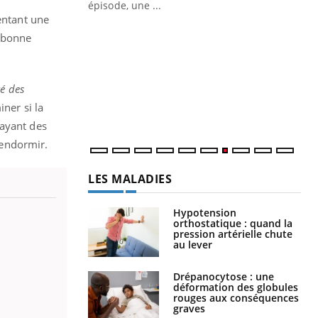
ière de bilan de
épisode, une ...
« jumeau
entant une
Qu
You
 bonne
êtr
"Le
qua
té des
Doc
ner si la
dir
 ayant des
’endormir.
LES MALADIES
Hypotension
orthostatique : quand la
pression artérielle chute
au lever
Drépanocytose : une
déformation des globules
rouges aux conséquences
graves