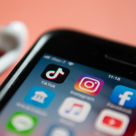
La sieste empêche-t-elle
Fortes c
de dormir la nuit ?
pourquo
noyade g
VIH : la fin du comprimé
Le Viagr
tous les jours se profile-t-
freiner 
elle enfin ?
cancer ?
Pourquoi votre ventre
Pourquo
gâche-t-il les premiers
de prot
jours de vos vacances ?
finalem