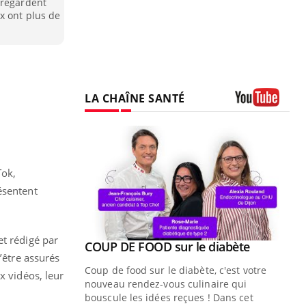
 regardent
x ont plus de
LA CHAÎNE SANTÉ
Youtube
Tok,
ésentent
t rédigé par
Youtube
ue » pour
COUP DE FOOD sur le diabète
Youtube
’être assurés
médecine
Coup de food sur le diabète, c'est votre
x vidéos, leur
nouveau rendez-vous culinaire qui
n groupe
bouscule les idées reçues ! Dans cet