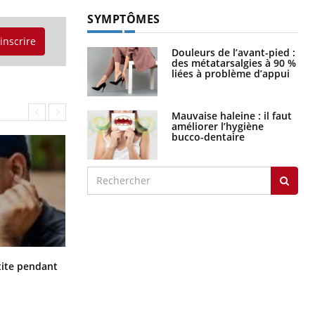
SYMPTÔMES
'inscrire
Douleurs de l’avant-pied :
des métatarsalgies à 90 %
liées à problème d’appui
Mauvaise haleine : il faut
améliorer l’hygiène
bucco-dentaire
Hantavirus : un cas détecté chez un
ite pendant
touriste en France