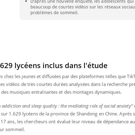
D'après une nouvelle enquête, les adolescents qui
beaucoup de courtes vidéos sur les réseaux sociau
problèmes de sommeil.
.629 lycéens inclus dans l'étude
chez les jeunes et diffusées par des plateformes telles que Tik
les vidéos de très courtes durées analysées dans la recherche pr
c des musiques entraînantes et des montages dynamiques.
 addiction and sleep quality : the mediating role of social anxiety"
e
Youtube
bète & Ramadan 2026
Un « jumeau numériq
tube
Youtube
rté sur 1.629 lycéens de la province de Shandong en Chine. Après s
faciliter l’accès à la 
Ramadan approche, et, pour de
Youtube
préventive
et 17 ans, les chercheurs ont évalué leur niveau de dépendance au
breuses personnes atteintes de
leur sommeil.
Un établissement lié à u
ète, c'est une période de questions, de