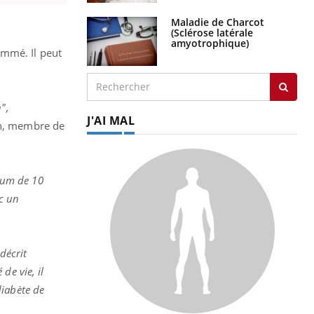
Maladie de Charcot
(Sclérose latérale
amyotrophique)
ammé. Il peut
",
J'AI MAL
vin, membre de
mum de 10
ec un
décrit
de vie, il
diabète de