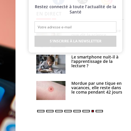
Restez connecté à toute l’actualité de la
Twitter
Facebook
Instagram
Santé
EN DIRECT
haleurs :
Grossesse et chaleur : ce
i le risque de
que dit la science
rimpe-t-il ?
S'INSCRIRE À LA NEWSLETTER
a pourrait-il
Le smartphone nuit-il à
la propagation du
l'apprentissage de la
lecture ?
i manger moins
Mordue par une tique en
éines pourrait
vacances, elle reste dans
ent être bénéfique
le coma pendant 42 jours