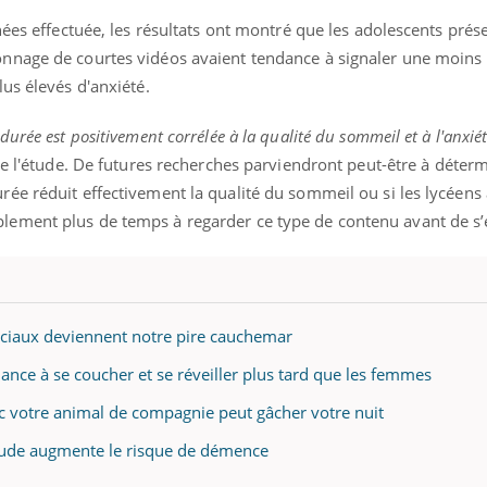
mutualiste innove en mat
s, mais ...
santé : l'utilisation d'un 
nées effectuée, les résultats ont montré que les adolescents prés
numérique » permet ...
nnage de courtes vidéos avaient tendance à signaler une moins
us élevés d'anxiété.
urée est positivement corrélée à la qualité du sommeil et à l'anxié
e l'étude.
De futures recherches parviendront peut-être à détermi
ée réduit effectivement la qualité du sommeil ou si les lycéens
ement plus de temps à regarder ce type de contenu avant de s
ociaux deviennent notre pire cauchemar
nce à se coucher et se réveiller plus tard que les femmes
ec votre animal de compagnie peut gâcher votre nuit
tude augmente le risque de démence