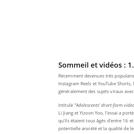
Sommeil et vidéos : 1
Récemment devenues très populaires 
Instagram Reels et YouTube Shorts, 
généralement des sujets viraux ave
Intitulé
"Adolescents' short-form video
ale : et si on
Eczéma Chronique des Mains : se
Dia
Youtube
You
Li Jiang et Yizoon Yoo, l’essai a po
ube
Youtube
préparer pour l’été !
Le 
qu’ils étaient tous âgés d'entre 16 
 diabète de type 2
L'été arrive… et avec lui, un tout nouveau
nom
potentielle anxiété et la qualité de 
ues chez les
rythme de vie ! Vacances, plage, piscine,
diab