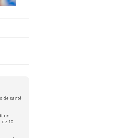
s de santé
it un
 de 10