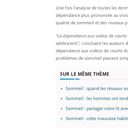
ez les soignants.
soleil, activités en plein air… Nos mains
défi
Une fois l'analyse de toutes les don
sont ...
dépendance plus prononcée au visio
qualité de sommeil et des niveaux pl
"La dépendance aux vidéos de courte d
adolescents",
concluent les auteurs d
dépendance aux vidéos de courte dur
problèmes de sommeil passent simpl
SUR LE MÊME THÈME
Sommeil : quand les réseaux s
Sommeil : les hommes ont tenda
Sommeil : partager votre lit av
Sommeil : cette mauvaise habi