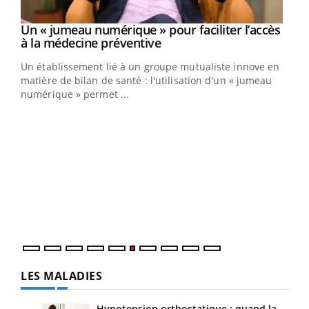
Un « jumeau numérique » pour faciliter l’accès
Youtube
Youtube
à la médecine préventive
Un établissement lié à un groupe mutualiste innove en
e
matière de bilan de santé : l'utilisation d'un « jumeau
numérique » permet ...
COU
You
Coup
vous
épis
LES MALADIES
Hypotension orthostatique : quand la