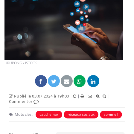
URUPONG / ISTOCK.
Publié le 03.07.2024 à 19h00
|
|
|
|
|
Commenter
Mots clés :
cauchemar
réseaux sociaux
sommeil