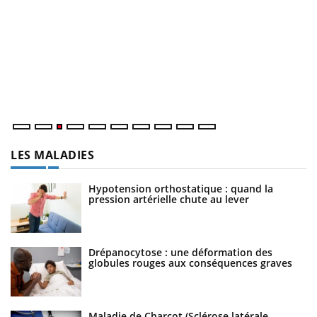
E
Yo
l’
L'
Va
ma
LES MALADIES
Hypotension orthostatique : quand la
pression artérielle chute au lever
Drépanocytose : une déformation des
globules rouges aux conséquences graves
Maladie de Charcot (Sclérose latérale