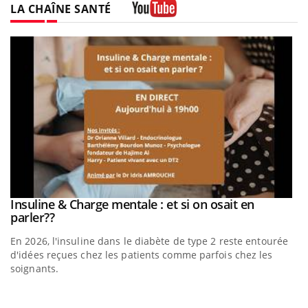
LA CHAÎNE SANTÉ
Youtube
be
Insuline & Charge mentale : et si on osait en
Youtube
Youtube
parler??
En 2026, l'insuline dans le diabète de type 2 reste entourée
a
d'idées reçues chez les patients comme parfois chez les
soignants.