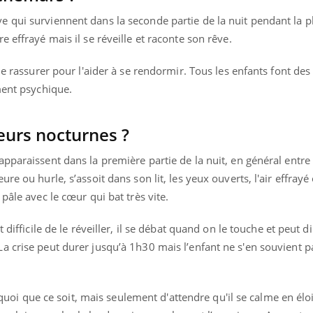
Mordue par une tique en
Allergie
 qui surviennent dans la seconde partie de la nuit pendant la 
vacances, elle reste dans
une nou
le coma pendant 42 jours
les réac
 effrayé mais il se réveille et raconte son rêve.
 le rassurer pour l'aider à se rendormir. Tous les enfants font d
ment psychique.
reurs nocturnes ?
pparaissent dans la première partie de la nuit, en général entre
re ou hurle, s’assoit dans son lit, les yeux ouverts, l'air effrayé 
pâle avec le cœur qui bat très vite.
 difficile de le réveiller, il se débat quand on le touche et peut 
a crise peut durer jusqu’à 1h30 mais l’enfant ne s'en souvient p
e quoi que ce soit, mais seulement d'attendre qu'il se calme en élo