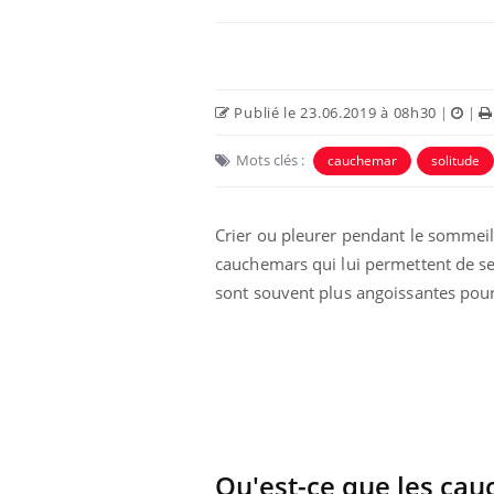
Publié le 23.06.2019 à 08h30
|
|
Mots clés :
cauchemar
solitude
Crier ou pleurer pendant le sommeil e
cauchemars qui lui permettent de se c
sont souvent plus angoissantes pour 
e empêche-t-elle
Fortes chaleurs :
 la nuit ?
pourquoi le risque de
noyade grimpe-t-il ?
 fin du comprimé
Le Viagra pourrait-il
jours se profile-t-
freiner la propagation du
n ?
cancer ?
Qu'est-ce que les ca