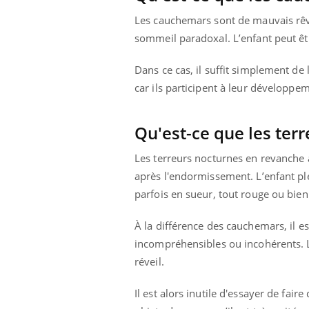
 votre ventre
Pourquoi manger moins
Les cauchemars sont de mauvais rêve
l les premiers
de protéines pourrait
 vos vacances ?
finalement être bénéfique
sommeil paradoxal. L’enfant peut être
Dans ce cas, il suffit simplement de
car ils participent à leur développe
Qu'est-ce que les ter
Les terreurs nocturnes en revanche a
après l'endormissement. L’enfant pleu
parfois en sueur, tout rouge ou bien 
À la différence des cauchemars, il est
incompréhensibles ou incohérents. L
réveil.
Il est alors inutile d'essayer de fair