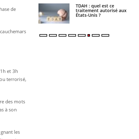
s alimentaires :
TDAH : quel est ce
phase de
velle arme contre
traitement autorisé aux
tions sévères
États-Unis ?
es cauchemars
 1h et 3h
ou terrorisé,
dire des mots
as à son
ignant les