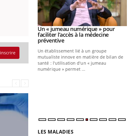
Youtube
2026
Un « jumeau numérique » pour
Youtube
faciliter l’accès à la médecine
 pour de
Youtube
préventive
teintes de
Un établissement lié à un groupe
e de questions, de
'inscrire
mutualiste innove en matière de bilan de
santé : l'utilisation d'un « jumeau
CO
You
numérique » permet ...
Cou
nou
bou
épi
LES MALADIES