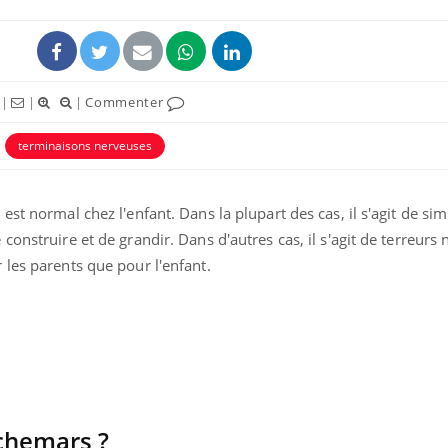
|
|
|
Commenter
terminaisons nerveuses
st normal chez l'enfant. Dans la plupart des cas, il s'agit de si
onstruire et de grandir. Dans d'autres cas, il s'agit de terreurs
les parents que pour l'enfant.
Grossesse et chaleur : ce
Mordue 
que dit la science
barracud
secouru
réflexe 
Le smartphone nuit-il à
Légionel
l'apprentissage de la
quelle e
lecture ?
contami
uchemars ?