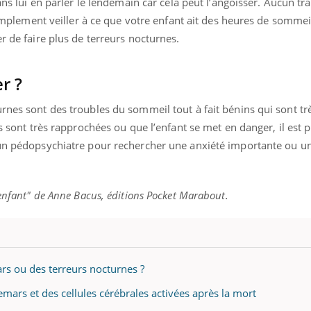
sans lui en parler le lendemain car cela peut l’angoisser. Aucun tr
 simplement veiller à ce que votre enfant ait des heures de sommei
r de faire plus de terreurs nocturnes.
r ?
rnes sont des troubles du sommeil tout à fait bénins qui sont tr
es sont très rapprochées ou que l’enfant se met en danger, il est 
 un pédopsychiatre pour rechercher une anxiété importante ou u
 enfant" de Anne Bacus, éditions Pocket Marabout.
rs ou des terreurs nocturnes ?
emars et des cellules cérébrales activées après la mort