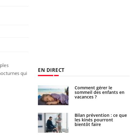
mples
EN DIRECT
 nocturnes qui
par un
Comment gérer le
a, une petite fille
sommeil des enfants en
e grâce à un
vacances ?
essentiel
lose en Suisse :
Bilan prévention : ce que
st l’origine de la
les kinés pourront
nation ?
bientôt faire