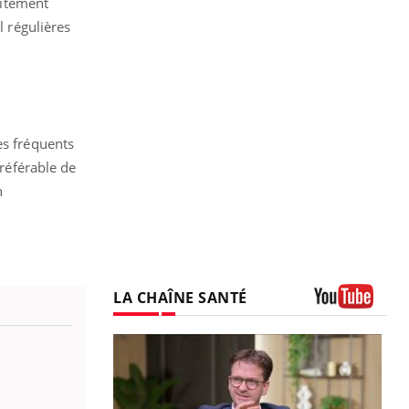
aitement
l régulières
ès fréquents
préférable de
n
LA CHAÎNE SANTÉ
Youtube