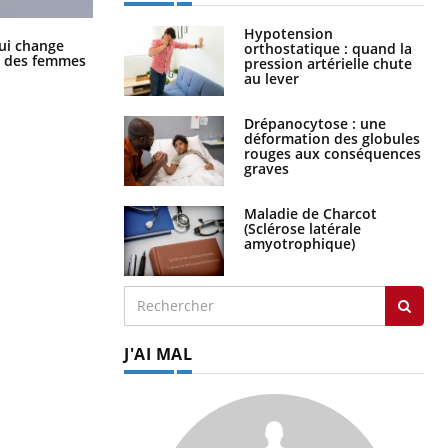
Hypotension
La sieste empêche-t-elle de dormir
ui change
orthostatique : quand la
la nuit ?
ge des femmes
pression artérielle chute
au lever
Drépanocytose : une
déformation des globules
rouges aux conséquences
graves
Maladie de Charcot
(Sclérose latérale
amyotrophique)
J'AI MAL