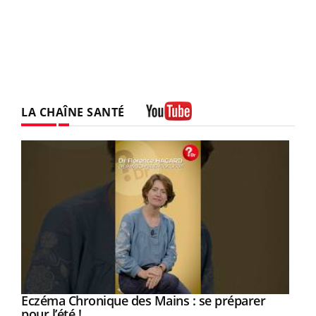
LA CHAÎNE SANTÉ
Youtube
Eczéma Chronique des Mains : se préparer
Youtube
Youtube
pour l’été !