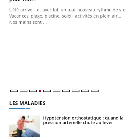
L'été arrive… et avec lui, un tout nouveau rythme de vie !
Vacances, plage, piscine, soleil, activités en plein air…
Nos mains sont ...
Dia
You
Le 
pers
ques
LES MALADIES
Hypotension orthostatique : quand la
pression artérielle chute au lever