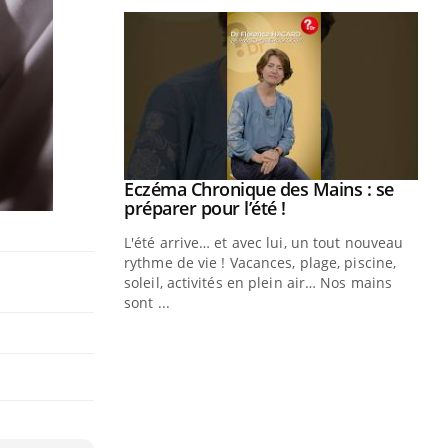
ale : et si on
Eczéma Chronique des Mains : se
Youtube
ube
Youtube
préparer pour l’été !
e diabète de type 2
L'été arrive… et avec lui, un tout nouveau
çues chez les
rythme de vie ! Vacances, plage, piscine,
ez les soignants.
soleil, activités en plein air… Nos mains
sont ...
Di
You
Le 
nom
dia
défi