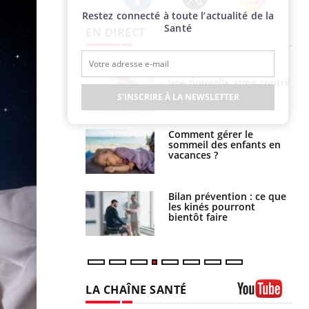
Restez connecté à toute l’actualité de la
Twitter
Facebook
Instagram
Santé
EN DIRECT
par une tique en
Allergies alimentaires :
, elle reste dans
une nouvelle arme contre
 pendant 42 jours
les réactions sévères
S'INSCRIRE À LA NEWSLETTER
par un
Comment gérer le
a, une petite fille
sommeil des enfants en
e grâce à un
vacances ?
essentiel
lose en Suisse :
Bilan prévention : ce que
st l’origine de la
les kinés pourront
nation ?
bientôt faire
LA CHAÎNE SANTÉ
Youtube