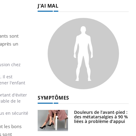
J'AI MAL
ants sont
 après un
usion chez
 Il est
ener l'enfant
rtant d'éviter
SYMPTÔMES
rable de le
Douleurs de l’avant-pied :
lus en sécurité
des métatarsalgies à 90 %
liées à problème d’appui
nt les bons
s sont