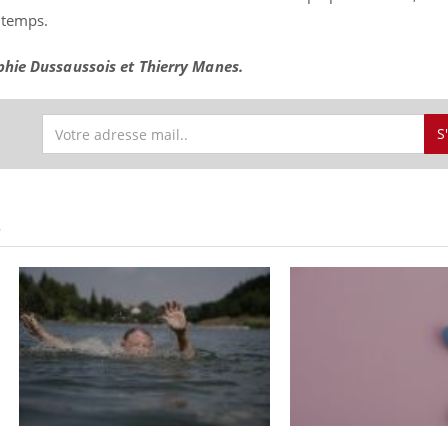
e temps.
phie Dussaussois et Thierry Manes.
S
S