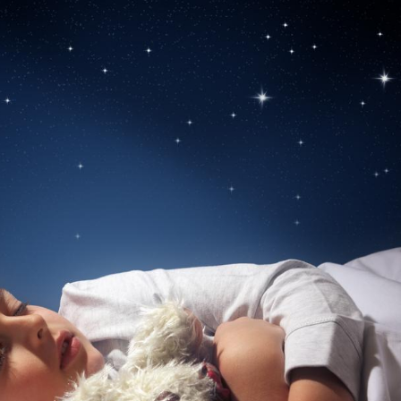
Pourquoi manger moins
Mordue 
de protéines pourrait
vacances
finalement être bénéfique
le coma
Grossesse et chaleur : ce
Mordue 
que dit la science
barracud
secouru
réflexe 
Le smartphone nuit-il à
Légionel
l'apprentissage de la
quelle e
lecture ?
contami