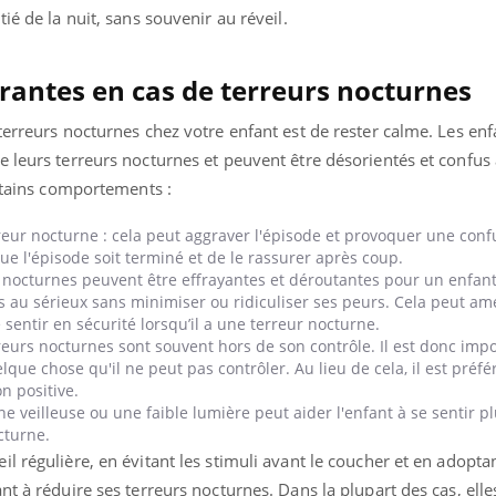
ié de la nuit, sans souvenir au réveil.
urantes en cas de terreurs nocturnes
terreurs nocturnes chez votre enfant est de rester calme. Les enf
e leurs terreurs nocturnes et peuvent être désorientés et confus
ertains comportements :
reur nocturne : cela peut aggraver l'épisode et provoquer une conf
 que l'épisode soit terminé et de le rassurer après coup.
s nocturnes peuvent être effrayantes et déroutantes pour un enfant.
 au sérieux sans minimiser ou ridiculiser ses peurs. Cela peut am
 sentir en sécurité lorsqu’il a une terreur nocturne.
reurs nocturnes sont souvent hors de son contrôle. Il est donc impo
que chose qu'il ne peut pas contrôler. Au lieu de cela, il est préfé
on positive.
une veilleuse ou une faible lumière peut aider l'enfant à se sentir p
octurne.
l régulière, en évitant les stimuli avant le coucher et en adopta
nt à réduire ses terreurs nocturnes. Dans la plupart des cas, elle