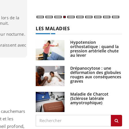
 lors de la
nuit.
LES MALADIES
reur nocturne.
Hypotension
araissent avec
orthostatique : quand la
pression artérielle chute
au lever
Drépanocytose : une
déformation des globules
rouges aux conséquences
graves
Maladie de Charcot
(Sclérose latérale
amyotrophique)
es cauchemars
 et les
eil profond,