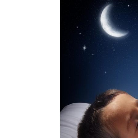
Pourquoi votre ventre
gâche-t-il les premiers
jours de vos vacances ?
Fortes chaleurs :
pourquoi le risque de
noyade grimpe-t-il ?
Le Viagra pourrait-il
freiner la propagation du
cancer ?