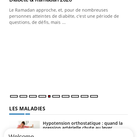
Le Ramadan approche, et, pour de nombreuses
personnes atteintes de diabète, c'est une période de
questions, de défis, mais ...
Un « jumeau numérique » pour faciliter l’accès
COU
Youtube
You
Youtube
à la médecine préventive
Coup
Un établissement lié à un groupe mutualiste innove en
vous
matière de bilan de santé : l'utilisation d'un « jumeau
épis
numérique » permet ...
LES MALADIES
Hypotension orthostatique : quand la
pression artérielle chute au lever
Welcome