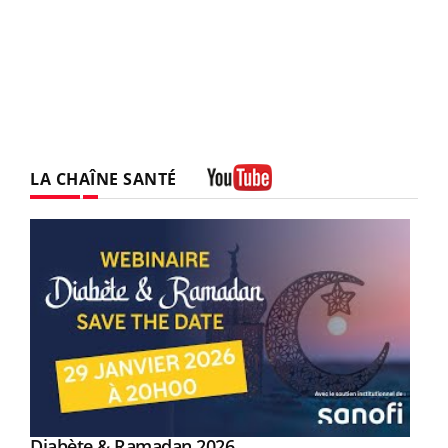
LA CHAÎNE SANTÉ
Youtube
Youtube
Diabète & Ramadan 2026
Youtube