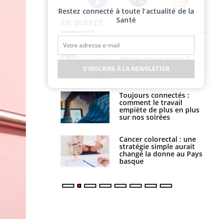
Restez connecté à toute l’actualité de la
Twitter
Facebook
Instagram
Santé
EN DIRECT
us : un cas
Comment oublier les
chez un touriste
écrans en vacances ?
ce
S'INSCRIRE À LA NEWSLETTER
é infantile : un
Toujours connectés :
s’interroge sur
comment le travail
x élevé en France
empiète de plus en plus
sur nos soirées
e à risque : ce jus
Cancer colorectal : une
attire l'attention
stratégie simple aurait
rcheurs
changé la donne au Pays
basque