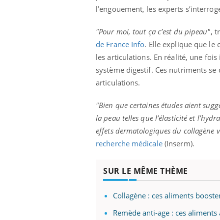
ère de bilan de
Doc
épisode, une ...
l’engouement, les experts s’interroge
« jumeau
dire
"Pour moi, tout ça c’est du pipeau"
, 
de France Info
. Elle explique que le
les articulations. En réalité, une fo
système digestif. Ces nutriments se d
articulations.
"Bien que certaines études aient sugg
la peau telles que l’élasticité et l’hy
effets dermatologiques du collagène 
recherche médicale
(Inserm).
SUR LE MÊME THÈME
Collagène : ces aliments booste
Remède anti-age : ces aliments 