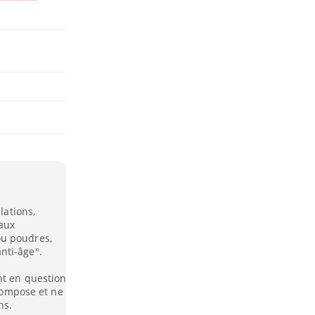
lations,
 aux
ou poudres,
nti-âge".
nt en question
écompose et ne
ns.