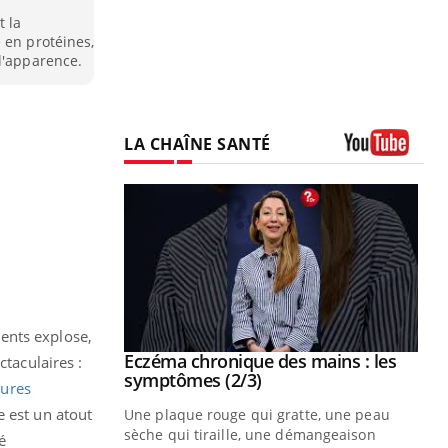
t la
 en protéines,
l'apparence.
LA CHAÎNE SANTÉ
Youtube
ents explose,
 mains : au
Eczéma chronique des mains : les
Youtube
ctaculaires :
be
Youtube
symptômes (2/3)
gures
e est un atout
ès Zaraa,
Une plaque rouge qui gratte, une peau
us explique
sèche qui tiraille, une démangeaison
é