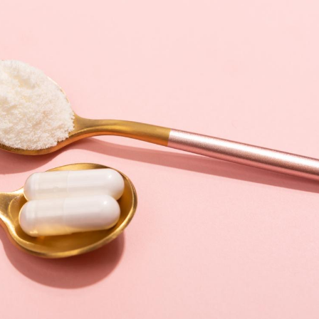
Hantavir
détecté 
en Fran
Mortalit
rapport 
son tau
Grossess
naturel 
des che