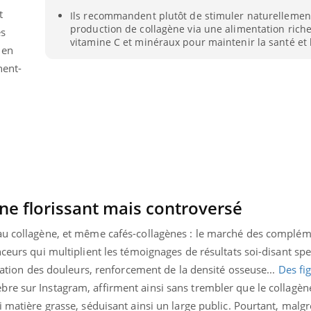
t
Ils recommandent plutôt de stimuler naturellemen
production de collagène via une alimentation riche
es
vitamine C et minéraux pour maintenir la santé et 
 en
nent-
e florissant mais controversé
au collagène, et même cafés-collagènes : le marché des complém
nd l’entreprise mise sur le bien
Eczéma chronique des
tube
Youtube
ceurs qui multiplient les témoignages de résultats soi-disant spe
Youtube
Youtu
e global
quotidien (3/3)
nuation des douleurs, renforcement de la densité osseuse...
Des fi
lèbre sur Instagram, affirment ainsi sans trembler que le collagèn
 rendez-vous de la santé et de la
Dans cette vidéo, le Dr In
ité de vie au travail" de Pourquoi
dermatologue à Paris, vo
i matière grasse, séduisant ainsi un large public. Pourtant, malgr