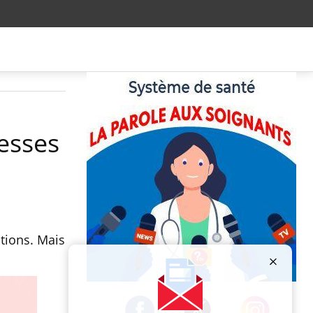
messes
ations. Mais
Publicité