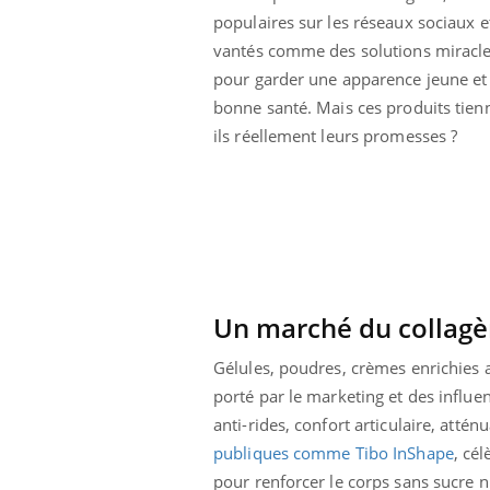
populaires sur les réseaux sociaux e
vantés comme des solutions miracl
pour garder une apparence jeune et
bonne santé. Mais ces produits tien
ils réellement leurs promesses ?
Un marché du collagèn
Gélules, poudres, crèmes enrichies 
Youtube
ue » pour
COUP DE FOOD sur le diabète
Qua
Youtube
You
porté par le marketing et des influen
médecine
êtr
anti-rides, confort articulaire, atté
Coup de food sur le diabète, c'est votre
publiques comme Tibo InShape
, cé
"Les
nouveau rendez-vous culinaire qui
 groupe
qual
bouscule les idées reçues ! Dans cet
pour renforcer le corps sans sucre n