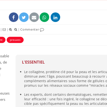
|
|
|
Commenter
nt
preuves
nsable
L'ESSENTIEL
u, de
e
Le collagène, protéine clé pour la peau et les articu
c
diminue avec l'âge, poussant beaucoup à recourir
compléments alimentaires sous forme de gélules 
promus sur les réseaux sociaux comme "miracles a
reuses
Les experts, dont certains dermatologues, remette
leur efficacité : une fois ingéré, le collagène se d
vers
cible pas spécifiquement la peau ou les articulatio