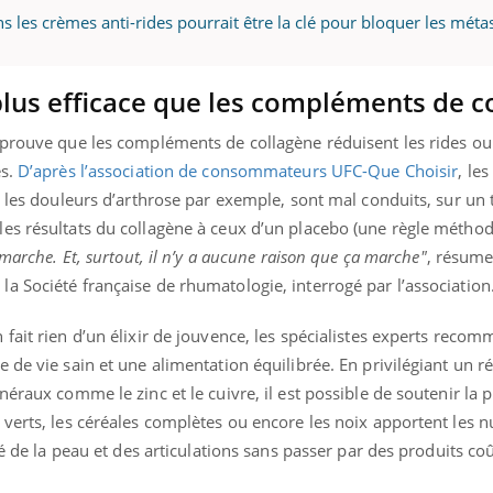
ans les crèmes anti-rides pourrait être la clé pour bloquer les méta
lus efficace que les compléments de c
 prouve que les compléments de collagène réduisent les rides ou
es.
D’après l’association de consommateurs UFC-Que Choisir
, les
r les douleurs d’arthrose par exemple, sont mal conduits, sur un 
es résultats du collagène à ceux d’un placebo (une règle métho
marche. Et, surtout, il n’y a aucune raison que ça marche"
, résume
a Société française de rhumatologie, interrogé par l’association
fait rien d’un élixir de jouvence, les spécialistes experts reco
 de vie sain et une alimentation équilibrée. En privilégiant un r
néraux comme le zinc et le cuivre, il est possible de soutenir la 
verts, les céréales complètes ou encore les noix apportent les 
té de la peau et des articulations sans passer par des produits co