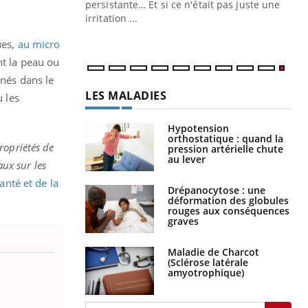
ins au quotidien
persistante… Et si ce n'était pas juste une
irritation ...
ues,
au micro
nt la peau ou
inés dans le
LES MALADIES
u les
Hypotension
orthostatique : quand la
ropriétés de
pression artérielle chute
au lever
aux sur les
anté et de la
Drépanocytose : une
déformation des globules
rouges aux conséquences
graves
Maladie de Charcot
(Sclérose latérale
amyotrophique)