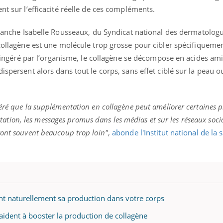
teur reçoivent Régis Blugeon, DRH et
comment protéger vos ma
nt sur l’efficacité réelle de ces compléments.
cteur ...
et éviter les ...
tranche Isabelle Rousseaux, du Syndicat national des dermatolog
 collagène est une molécule trop grosse pour cibler spécifiqueme
is ingéré par l’organisme, le collagène se décompose en acides am
ispersent alors dans tout le corps, sans effet ciblé sur la peau o
éré que la supplémentation en collagène peut améliorer certaines p
dratation, les messages promus dans les médias et sur les réseaux soci
vont souvent beaucoup trop loin"
,
abonde l'Institut national de la s
nt naturellement sa production dans votre corps
aident à booster la production de collagène