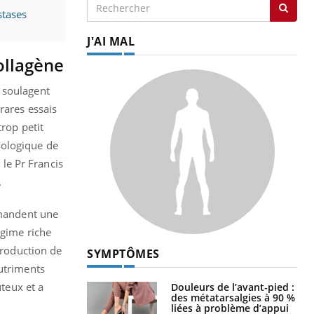
stases
J'AI MAL
ollagène
 soulagent
 rares essais
trop petit
dologique de
 le Pr Francis
.
mmandent une
égime riche
production de
SYMPTÔMES
nutriments
ûteux et a
Douleurs de l’avant-pied :
des métatarsalgies à 90 %
liées à problème d’appui