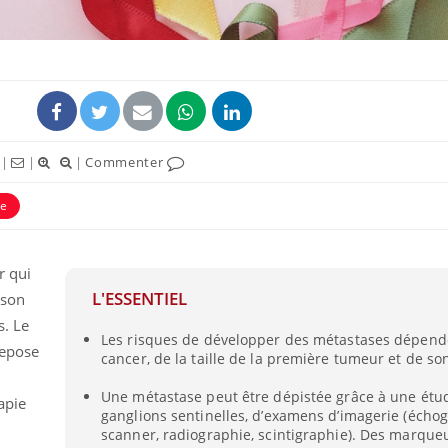
|
|
|
Commenter
ence en fer : comprendre pour
Insuline & Charge ment
tube
Youtube
Youtube
Yout
venir
osait en parler??
ne
gue, irritabilité, brouillard mental ou
En 2026, l'insuline dans l
e alopécie… Les symptômes de la
reste entourée d'idées re
r qui
nce en fer sont multiples ce qui la rend
patients comme parfois ch
L'ESSENTIEL
 son
s. Le
Les risques de développer des métastases dépend
repose
cancer, de la taille de la première tumeur et de son
Une métastase peut être dépistée grâce à une étu
apie
ganglions sentinelles, d’examens d’imagerie (échog
scanner, radiographie, scintigraphie). Des marqu