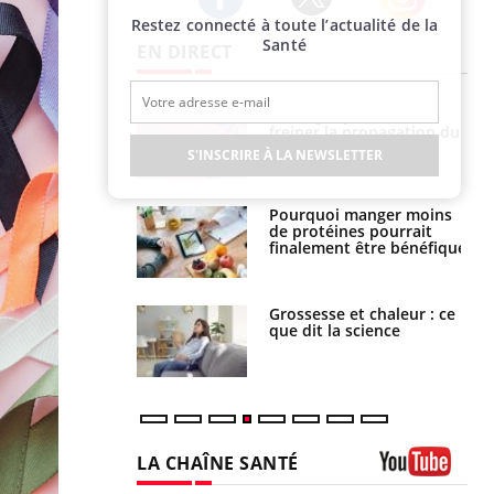
Restez connecté à toute l’actualité de la
Twitter
Facebook
Instagram
Santé
EN DIRECT
 fin du comprimé
Le Viagra pourrait-il
 jours se profile-t-
freiner la propagation du
n ?
cancer ?
S'INSCRIRE À LA NEWSLETTER
i votre ventre
Pourquoi manger moins
il les premiers
de protéines pourrait
 vos vacances ?
finalement être bénéfique
haleurs :
Grossesse et chaleur : ce
i le risque de
que dit la science
rimpe-t-il ?
LA CHAÎNE SANTÉ
Youtube