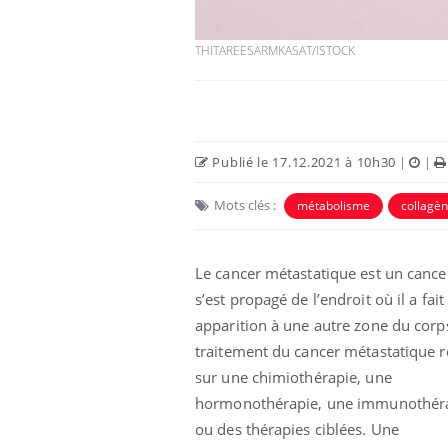
THITAREESARMKASAT/ISTOCK
Publié le 17.12.2021 à 10h30
|
|
Eczéma Chronique des Mains :
Car
Youtube
You
Youtube
Mots clés :
expliquer ma maladie
pré
métabolisme
collagè
Il y a des sujets qui sont faciles à aborder...
Fati
d'autres non ! D'un côté, poser des
mêm
Le cancer métastatique est un cance
questions sur la maladie d'un proche c'est
care
s’est propagé de l’endroit où il a fait
montrer ...
...
apparition à une autre zone du corp
traitement du cancer métastatique 
sur une chimiothérapie, une
hormonothérapie, une immunothér
ou des thérapies ciblées. Une