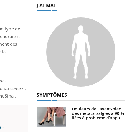
J'AI MAL
un type de
iendraient
ment des
 la
e
ules
on du cancer",
SYMPTÔMES
t Sinai.
Douleurs de l’avant-pied :
des métatarsalgies à 90 %
liées à problème d’appui
e »