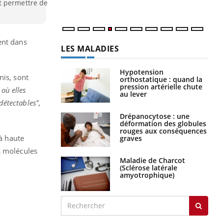
t permettre de
ent dans
LES MALADIES
Hypotension
nis, sont
orthostatique : quand la
pression artérielle chute
où elles
au lever
étectables",
Drépanocytose : une
déformation des globules
rouges aux conséquences
 à haute
graves
s molécules
Maladie de Charcot
(Sclérose latérale
amyotrophique)