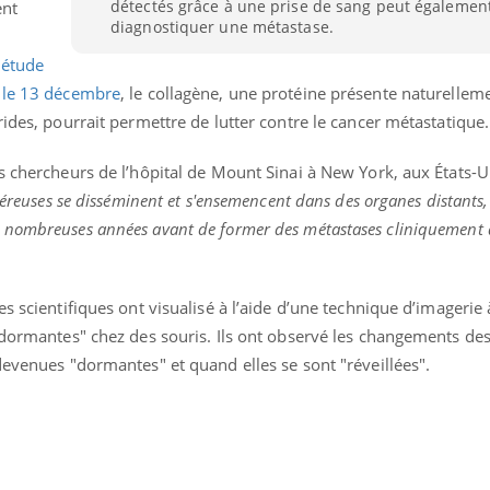
détectés grâce à une prise de sang peut égalemen
ent
diagnostiquer une métastase.
 étude
le 13 décembre
, le collagène, une protéine présente naturellem
rides, pourrait permettre de lutter contre le cancer métastatique.
s chercheurs de l’hôpital de Mount Sinai à New York, aux États-U
céreuses se disséminent et s'ensemencent dans des organes distants, 
 nombreuses années avant de former des métastases cliniquement d
s scientifiques ont visualisé à l’aide d’une technique d’imagerie
 "dormantes" chez des souris. Ils ont observé les changements de
 devenues "dormantes" et quand elles se sont "réveillées".