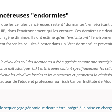
cancéreuses "endormies"
 que les cellules cancéreuses restent "dormantes", en sécrétant 
 III", dans l'environnement qui les entoure. Ces dernières ne dev
ollagène diminue. Ils ont estimé qu'en
"enrichissant"
l'environne
ient forcer les cellules à rester dans un "état dormant" et prévenir
 le réveil des cellules dormantes a été suggérée comme une stratégi
nce métastatique. (…) Les thérapies ciblant spécifiquement les cell
nir les récidives locales et les métastases et permettra la rémissi
 auteur de l’étude et professeur au Tisch Cancer Institute de Moun
 le séquençage génomique devrait être intégré à la prise en charg