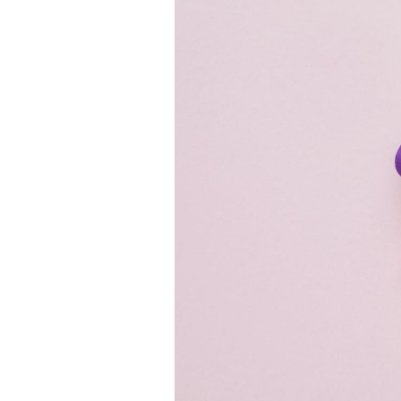
Toujours connectés :
comment le travail
empiète de plus en plus
sur nos soirées
Cancer colorectal : une
stratégie simple aurait
changé la donne au Pays
basque
Chikungunya, dengue,
West Nile : que se passe-
t-il dans le sud de la
France ?