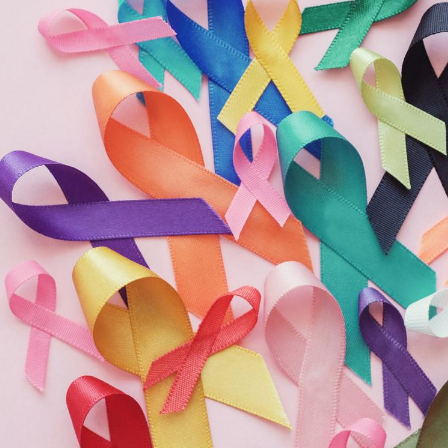
Les médicaments GLP-1
VIH : la
protègent-ils aussi les os
tous les
?
elle enfi
Cytomégalovirus : ce qui
Pourquo
change dans la prise en
gâche-t-
charge des femmes
jours de
enceintes
La sieste empêche-t-elle
Fortes c
de dormir la nuit ?
pourquo
noyade g