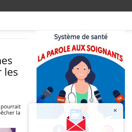
mes
 les
 pourrait
pêcher la
Publicité