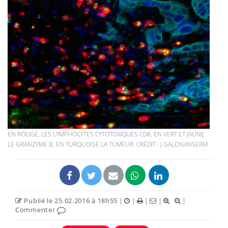
EN ROUGE, LES LYMPHOCYTES CYTOTOXIQUES CD8, EN VERT ET JAUNE
LE GRANZYME B, EN TURQUOISE LA TUMEUR. CRÉDIT : J GALON/INSERM
Publié le 25.02.2016 à 18h55
|
|
|
|
|
Commenter