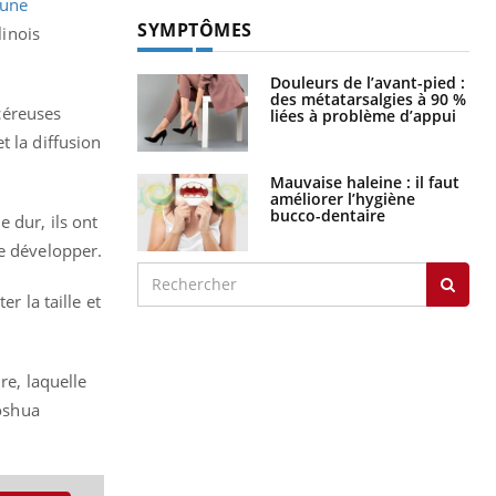
une
SYMPTÔMES
linois
Douleurs de l’avant-pied :
des métatarsalgies à 90 %
ncéreuses
liées à problème d’appui
t la diffusion
Mauvaise haleine : il faut
améliorer l’hygiène
bucco-dentaire
 dur, ils ont
se développer.
r la taille et
re, laquelle
Joshua