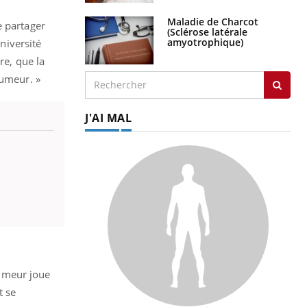
Maladie de Charcot
e partager
(Sclérose latérale
amyotrophique)
niversité
re, que la
tumeur. »
J'AI MAL
umeur joue
t se