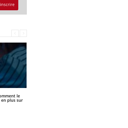
'inscrire
Cancer colorectal : une stratégie
comment le
simple aurait changé la donne au
 en plus sur
Pays basque