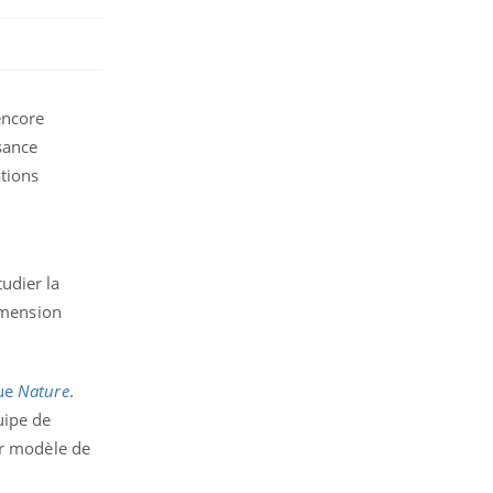
encore
sance
ations
udier la
dimension
vue
Nature
.
uipe de
er modèle de