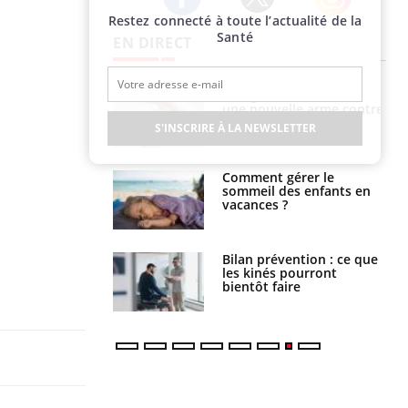
Restez connecté à toute l’actualité de la
Twitter
Facebook
Instagram
Santé
EN DIRECT
par une tique en
Allergies alimentaires :
, elle reste dans
une nouvelle arme contre
 pendant 42 jours
les réactions sévères
S'INSCRIRE À LA NEWSLETTER
par un
Comment gérer le
a, une petite fille
sommeil des enfants en
e grâce à un
vacances ?
essentiel
lose en Suisse :
Bilan prévention : ce que
st l’origine de la
les kinés pourront
nation ?
bientôt faire