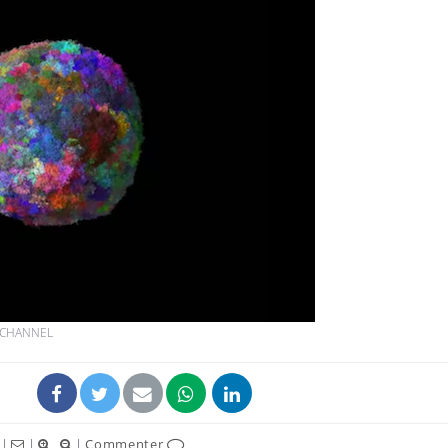
Pourquoi manger moins
Mordue 
de protéines pourrait
vacances
finalement être bénéfique
le coma
Grossesse et chaleur : ce
Mordue 
que dit la science
barracud
secouru
réflexe 
Le smartphone nuit-il à
Légionel
l'apprentissage de la
quelle e
lecture ?
contami
 CHANNEL
|
|
|
Commenter