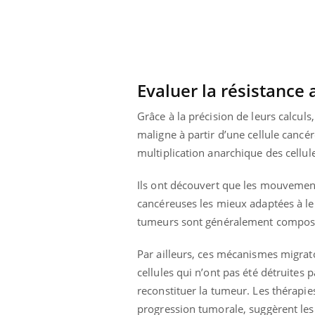
ez les soignants.
soleil, activités en plein air… Nos mains
défi
sont ...
Evaluer la résistance
Grâce à la précision de leurs calcul
maligne à partir d’une cellule cancé
multiplication anarchique des cellul
Ils ont découvert que les mouvement
cancéreuses les mieux adaptées à le
tumeurs sont généralement composées
Par ailleurs, ces mécanismes migrato
cellules qui n’ont pas été détruites
reconstituer la tumeur. Les thérapi
progression tumorale, suggèrent les