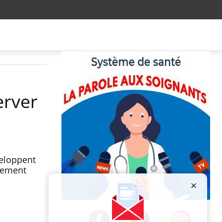
erver
veloppent
nement
Publicité