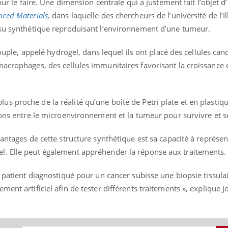
our le faire. Une dimension centrale qui a justement fait l’objet d’
ced Materials
,
dans laquelle des chercheurs de l’université de l’Il
ssu synthétique reproduisant l’environnement d’une tumeur.
 souple, appelé hydrogel, dans lequel ils ont placé des cellules ca
acrophages, des cellules immunitaires favorisant la croissance e
 proche de la réalité qu’une boîte de Petri plate et en plastique
ions entre le microenvironnement et la tumeur pour survivre et 
antages de cette structure synthétique est sa capacité à représente
l. Elle peut également appréhender la réponse aux traitements.
 patient diagnostiqué pour un cancer subisse une biopsie tissulai
ent artificiel afin de tester différents traitements », explique 