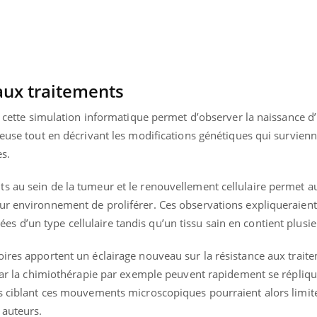
mutualiste innove en mat
s, mais ...
santé : l'utilisation d'un 
numérique » permet ...
 aux traitements
s, cette simulation informatique permet d’observer la naissance 
reuse tout en décrivant les modifications génétiques qui survienn
es.
s au sein de la tumeur et le renouvellement cellulaire permet au
ur environnement de proliférer. Ces observations expliqueraient
 d’un type cellulaire tandis qu’un tissu sain en contient plusie
ires apportent un éclairage nouveau sur la résistance aux trait
 par la chimiothérapie par exemple peuvent rapidement se répliqu
es ciblant ces mouvements microscopiques pourraient alors limite
 auteurs.