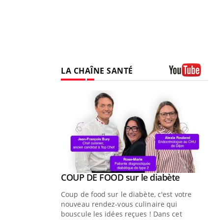
LA CHAÎNE SANTÉ
Youtube
Youtube
ue » pour
COUP DE FOOD sur le diabète
Youtube
médecine
Coup de food sur le diabète, c'est votre
nouveau rendez-vous culinaire qui
n groupe
bouscule les idées reçues ! Dans cet