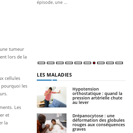
ière de bilan de
épisode, une ...
« jumeau
Qu
You
êtr
"Le
qua
Doc
dir
d’une tumeur
ent lors de la
LES MALADIES
x cellules
 pourquoi les
Hypotension
orthostatique : quand la
urs.
pression artérielle chute
au lever
ements. Les
er et
Drépanocytose : une
déformation des globules
r la
rouges aux conséquences
graves