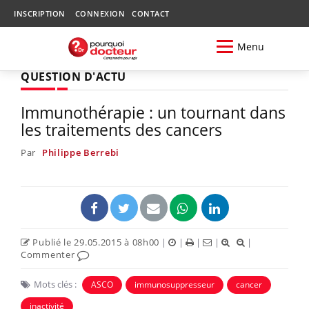
INSCRIPTION
CONNEXION
CONTACT
Menu
QUESTION D'ACTU
Immunothérapie : un tournant dans
les traitements des cancers
Par
Philippe Berrebi
Publié le 29.05.2015 à 08h00
|
|
|
|
|
Commenter
Mots clés :
ASCO
immunosuppresseur
cancer
inactivité