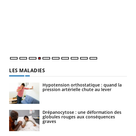
Dia
You
Le 
pers
ques
LES MALADIES
Hypotension orthostatique : quand la
pression artérielle chute au lever
Drépanocytose : une déformation des
globules rouges aux conséquences
graves