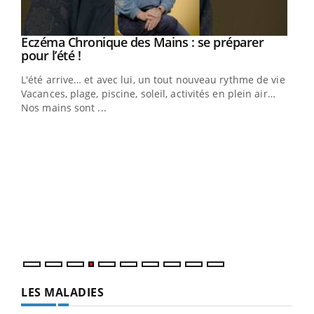
Eczéma Chronique des Mains : se préparer
Youtube
Youtube
pour l’été !
L'été arrive… et avec lui, un tout nouveau rythme de vie !
Vacances, plage, piscine, soleil, activités en plein air…
Nos mains sont ...
Dia
You
Le 
pers
ques
LES MALADIES