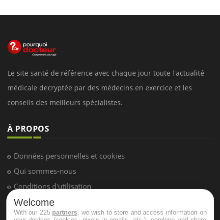
Le site santé de référence avec chaque jour toute l'actualité
médicale decryptée par des médecins en exercice et les
conseils des meilleurs spécialistes.
À PROPOS
Données personnelles et cookies
Qui sommes-nous
Conditions d'utilisation
Plan du site
Welcome
With our 225
partners
, we wish to store and access information on
Mentions Légales
your devices (cookies, pixels in emails, etc.), combine and share