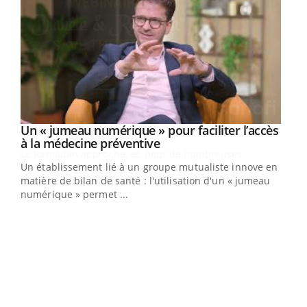
Un « jumeau numérique » pour faciliter l’accès
Youtube
Youtube
à la médecine préventive
Un établissement lié à un groupe mutualiste innove en
e
matière de bilan de santé : l'utilisation d'un « jumeau
numérique » permet ...
COU
You
Coup
vous
épis