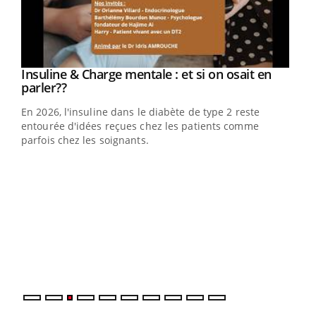
Insuline & Charge mentale : et si on osait en
Youtube
Youtube
parler??
En 2026, l'insuline dans le diabète de type 2 reste
entourée d'idées reçues chez les patients comme
parfois chez les soignants.
Ecz
You
pour
L'ét
Vaca
Nos 