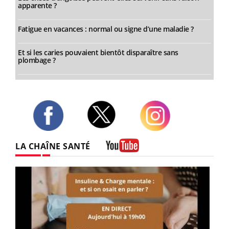
apparente ?
Fatigue en vacances : normal ou signe d’une maladie ?
Et si les caries pouvaient bientôt disparaître sans
plombage ?
Twitter
Facebook
Instagram
LA CHAÎNE SANTÉ
Youtube
Youtube