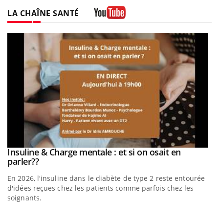
Twitter
Facebook
Instagram
LA CHAÎNE SANTÉ
Youtube
be
Insuline & Charge mentale : et si on osait en
Youtube
Youtube
parler??
En 2026, l'insuline dans le diabète de type 2 reste entourée
a
d'idées reçues chez les patients comme parfois chez les
soignants.