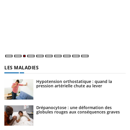
E
Yo
l’
L'
Va
ma
LES MALADIES
Hypotension orthostatique : quand la
pression artérielle chute au lever
Drépanocytose : une déformation des
globules rouges aux conséquences graves