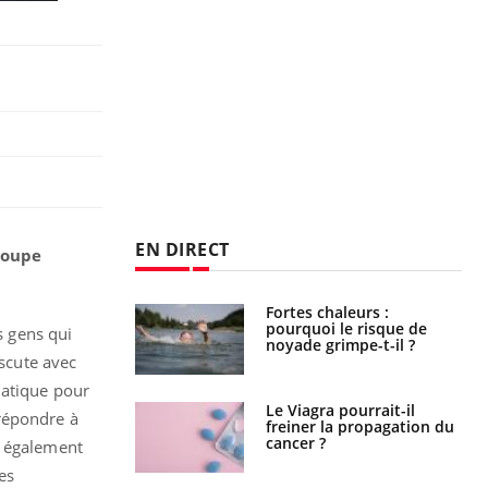
EN DIRECT
roupe
e empêche-t-elle
Fortes chaleurs :
r la nuit ?
pourquoi le risque de
s gens qui
noyade grimpe-t-il ?
iscute avec
matique pour
 fin du comprimé
Le Viagra pourrait-il
 répondre à
 jours se profile-t-
freiner la propagation du
n ?
cancer ?
e également
es