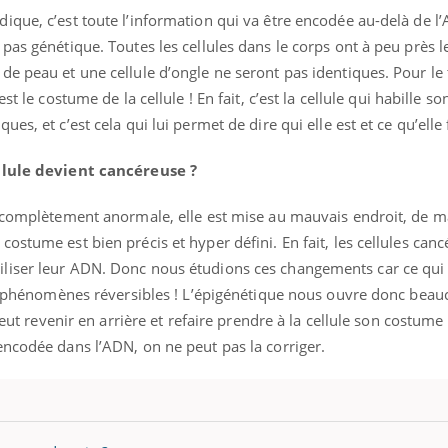
que, c’est toute l’information qui va être encodée au-delà de l’A
 pas génétique. Toutes les cellules dans le corps ont à peu prè
e peau et une cellule d’ongle ne seront pas identiques. Pour le 
ence en fer : comprendre pour
Insuline & Charge ment
tube
Youtube
st le costume de la cellule ! En fait, c’est la cellule qui habille s
Youtube
Yout
venir
osait en parler??
s, et c’est cela qui lui permet de dire qui elle est et ce qu’elle f
gue, irritabilité, brouillard mental ou
En 2026, l'insuline dans l
e alopécie… Les symptômes de la
reste entourée d'idées re
ellule devient cancéreuse ?
nce en fer sont multiples ce qui la rend
patients comme parfois ch
t complètement anormale, elle est mise au mauvais endroit, de m
ostume est bien précis et hyper défini. En fait, les cellules can
liser leur ADN. Donc nous étudions ces changements car ce qui 
des phénomènes réversibles ! L’épigénétique nous ouvre donc bea
peut revenir en arrière et refaire prendre à la cellule son costume i
encodée dans l’ADN, on ne peut pas la corriger.