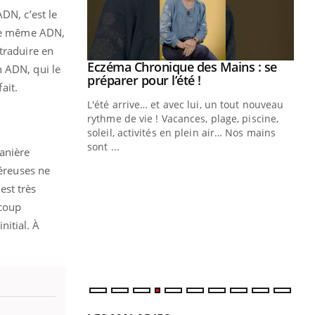
DN, c’est le
s le même ADN,
traduire en
ale : et si on
Eczéma Chronique des Mains : se
Youtube
on ADN, qui le
ube
Youtube
préparer pour l’été !
ait.
e diabète de type 2
L'été arrive… et avec lui, un tout nouveau
çues chez les
rythme de vie ! Vacances, plage, piscine,
ez les soignants.
soleil, activités en plein air… Nos mains
sont ...
anière
Di
You
céreuses ne
Le 
est très
nom
ucoup
dia
nitial. À
défi