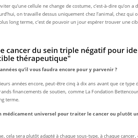
ter qu’une cellule ne change de costume, c’est-à-dire qu’on a dé
rd’hui, on travaille dessus uniquement chez l’animal, chez qui o
 plus long terme, c’est de pouvoir un jour espérer trouver une cib
e cancer du sein triple négatif pour ide
cible thérapeutique"
années qu’il vous faudra encore pour y parvenir ?
lusieurs années encore, peut-être cinq à dix ans avant que ce type
rands financements de soutien, comme La Fondation Bettencourt
ng terme.
r un médicament universel pour traiter le cancer ou plutôt 
, cela sera plutôt adapté à chaque sous-type, à chaque cancer, 