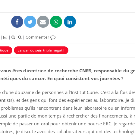
|
|
|
Commenter
tique
cancer du sein triple négatif
, vous êtes directrice de recherche CNRS, responsable du g
étiques du cancer. En quoi consistent vos journées ?
Chikungunya, dengue,
La siest
West Nile : que se passe-
de dormi
d’une douzaine de personnes à l’Institut Curie. C’est à la fois de
t-il dans le sud de la
France ?
tists), et des gens qui font des expériences au laboratoire. Je d
s problèmes qu’ils rencontrent dans leur laboratoire ou en infor
Les médicaments GLP-1
VIH : la
aussi une partie de mon temps à rechercher des financements, à
protègent-ils aussi les os
tous les
?
elle enfi
xemple de passer un oral pour obtenir une bourse ERC. Je regard
atoires, je discute avec des collaborateurs qui ont des technologi