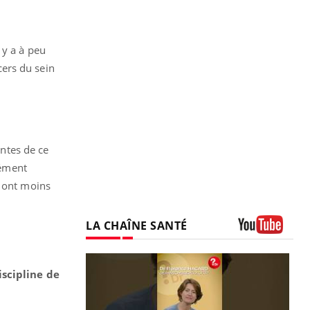
 y a à peu
ers du sein
intes de ce
lément
i ont moins
LA CHAÎNE SANTÉ
Youtube
scipline de