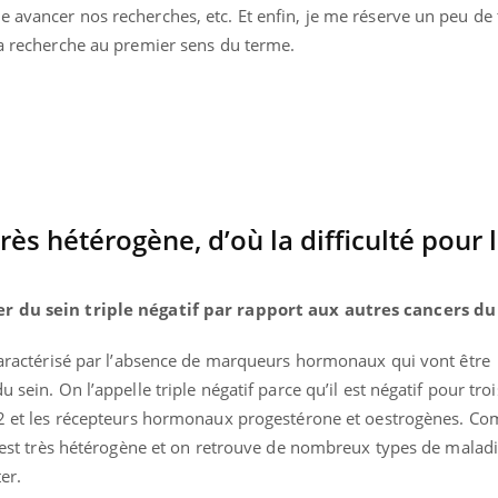
e avancer nos recherches, etc. Et enfin, je me réserve un peu d
Cytomégalovirus : ce qui
Pourquo
change dans la prise en
gâche-t-
la recherche au premier sens du terme.
charge des femmes
jours de
enceintes
 très hétérogène, d’où la difficulté pour 
er du sein triple négatif par rapport aux autres cancers du 
 caractérisé par l’absence de marqueurs hormonaux qui vont être
u sein. On l’appelle triple négatif parce qu’il est négatif pour tr
ER2 et les récepteurs hormonaux progestérone et oestrogènes. Co
il est très hétérogène et on retrouve de nombreux types de malad
ter.