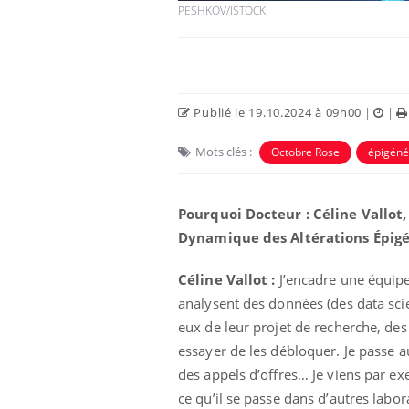
PESHKOV/ISTOCK
Publié le 19.10.2024 à 09h00
|
|
Mots clés :
Octobre Rose
épigéné
Pourquoi Docteur : Céline Vallot
Dynamique des Altérations Épigén
Comment oublier les
écrans en vacances ?
Céline Vallot :
J’encadre une équipe 
analysent des données (des data scien
eux de leur projet de recherche, de
Toujours connectés :
essayer de les débloquer. Je passe 
comment le travail
empiète de plus en plus
des appels d’offres… Je viens par e
sur nos soirées
ce qu’il se passe dans d’autres labor