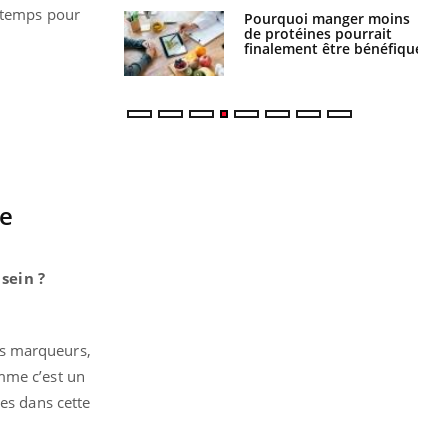
e temps pour
i votre ventre
Pourquoi manger moins
il les premiers
de protéines pourrait
 vos vacances ?
finalement être bénéfique
le
sein ?
ois marqueurs,
mme c’est un
ies dans cette