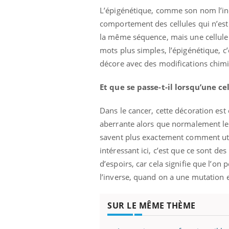
L’épigénétique, comme son nom l’indi
comportement des cellules qui n’est
la même séquence, mais une cellule d
Eczéma Chronique des Mains :
Car
Youtube
You
mots plus simples, l’épigénétique, c’e
Youtube
expliquer ma maladie
pré
décore avec des modifications chimique
Il y a des sujets qui sont faciles à aborder...
Fati
d'autres non ! D'un côté, poser des
mêm
Et que se passe-t-il lorsqu’une c
questions sur la maladie d'un proche c'est
care
montrer ...
...
Dans le cancer, cette décoration es
aberrante alors que normalement le c
savent plus exactement comment uti
intéressant ici, c’est que ce sont 
d’espoirs, car cela signifie que l’on 
l’inverse, quand on a une mutation 
SUR LE MÊME THÈME