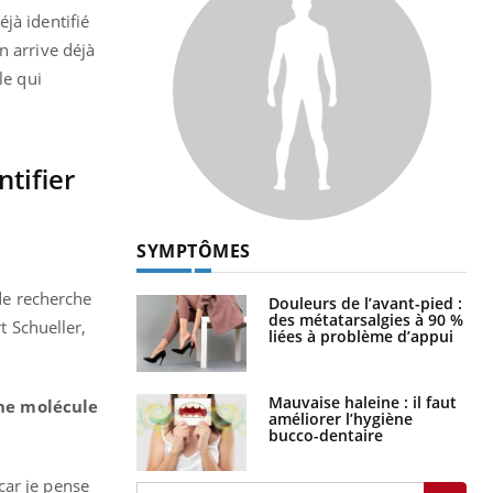
jà identifié
n arrive déjà
le qui
ntifier
SYMPTÔMES
 de recherche
Douleurs de l’avant-pied :
des métatarsalgies à 90 %
 Schueller,
liées à problème d’appui
Mauvaise haleine : il faut
une molécule
améliorer l’hygiène
bucco-dentaire
car je pense