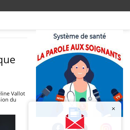
ique
line Vallot
sion du
Publicité