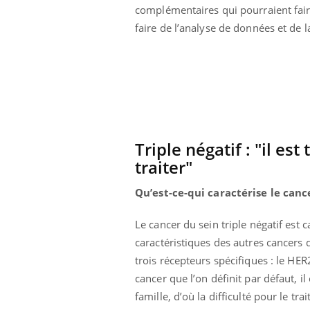
complémentaires qui pourraient fair
Cancer colorectal : une
stratégie simple aurait
faire de l’analyse de données et de 
changé la donne au Pays
basque
Triple négatif : "il est
traiter"
Qu’est-ce-qui caractérise le canc
Le cancer du sein triple négatif est
caractéristiques des autres cancers d
trois récepteurs spécifiques : le H
cancer que l’on définit par défaut, 
famille, d’où la difficulté pour le trai