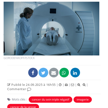
GORODENKOFF/ISTOCK
Publié le 24.09.2025 à 16h55
|
|
|
|
|
Commenter
Mots clés :
cancer du sein triple négatif
imagerie
cancer de la vessie