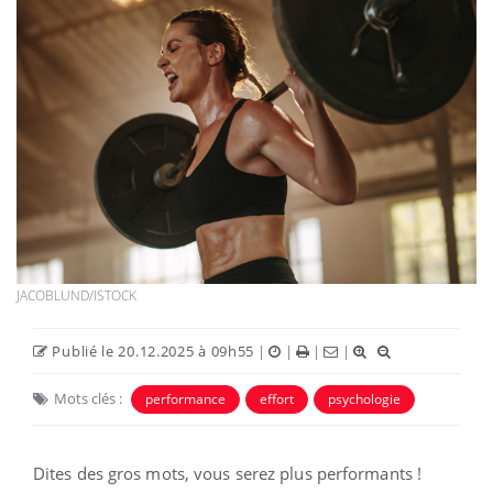
JACOBLUND/ISTOCK
Publié le 20.12.2025 à 09h55
|
|
|
|
Mots clés :
performance
effort
psychologie
Dites des gros mots, vous serez plus performants !