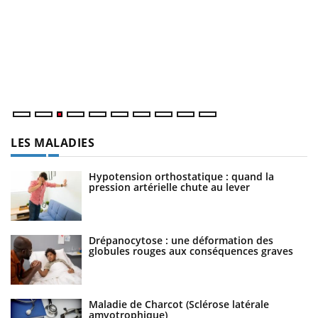
E
Yo
l’
L'
Va
ma
LES MALADIES
Hypotension orthostatique : quand la
pression artérielle chute au lever
Drépanocytose : une déformation des
globules rouges aux conséquences graves
Maladie de Charcot (Sclérose latérale
amyotrophique)