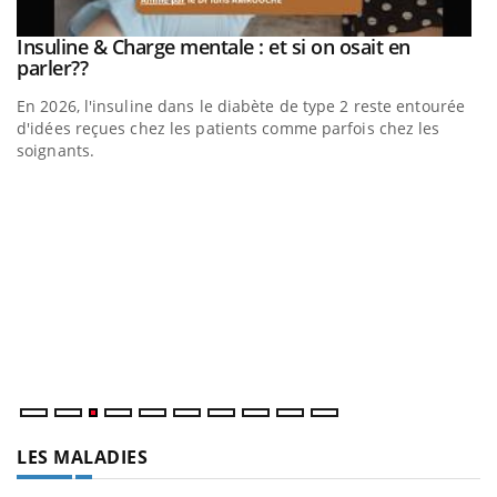
Insuline & Charge mentale : et si on osait en
Youtube
Youtube
parler??
En 2026, l'insuline dans le diabète de type 2 reste entourée
d'idées reçues chez les patients comme parfois chez les
soignants.
E
Yo
l’
L'
Va
ma
LES MALADIES