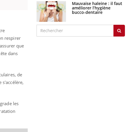
graves
Maladie de Charcot
(Sclérose latérale
amyotrophique)
tre
n respirer
 assurer que
 tête dans
J'AI MAL
ulaires, de
 s'accélère,
égrade les
ratation