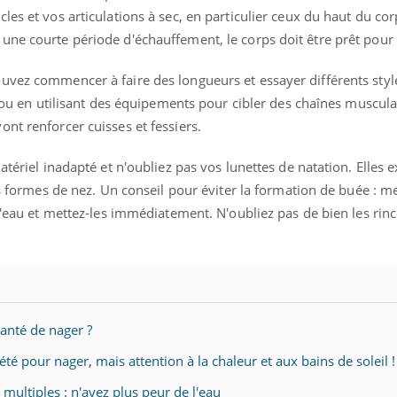
ients comme parfois chez les soignants.
soleil, activités en plein
es et vos articulations à sec, en particulier ceux du haut du cor
sont ...
ne courte période d'échauffement, le corps doit être prêt pour l
uvez commencer à faire des longueurs et essayer différents styl
rt ou en utilisant des équipements pour cibler des chaînes muscula
nt renforcer cuisses et fessiers.
atériel inadapté et n'oubliez pas vos lunettes de natation. Elles e
es formes de nez. Un conseil pour éviter la formation de buée : me
 l'eau et mettez-les immédiatement. N'oubliez pas de bien les rinc
santé de nager ?
été pour nager, mais attention à la chaleur et aux bains de soleil !
 multiples : n'ayez plus peur de l'eau