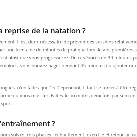
reprise de la natation ?
ivement. Il est donc nécessaire de prévoir des sessions relativem
par une trentaine de minutes de pratique lors de vos premières 
c'est ainsi que vous progresserez. Deux séances de 30 minutes 
 semaines, vous pouvez nager pendant 45 minutes ou ajouter une
gues, n’en faites que 15. Cependant, il faut se forcer à être régul
 forme ou vous muscler. Faites-le au moins deux fois par semain
 sport.
uline & Charge mentale : et si on
Eczéma Chronique des
tube
Youtube
Youtube
Y
it en parler??
préparer pour l’été !
d’entraînement ?
026, l'insuline dans le diabète de type 2
L'été arrive… et avec lui,
e entourée d'idées reçues chez les
rythme de vie ! Vacances, 
ours suivre trois phases : échauffement, exercice et retour au ca