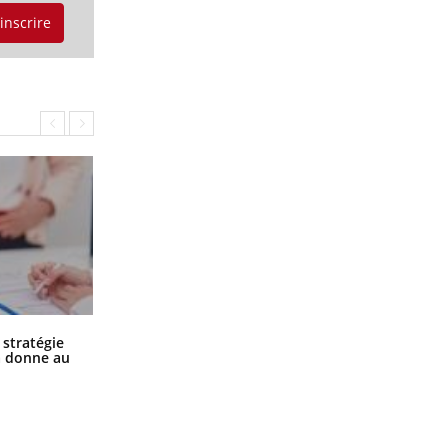
'inscrire
SYMPTÔMES
Douleurs de l’avant-pied :
des métatarsalgies à 90 %
liées à problème d’appui
Mauvaise haleine : il faut
améliorer l’hygiène
bucco-dentaire
Chikungunya, dengue, West Nile :
 stratégie
que se passe-t-il dans le sud de la
a donne au
France ?