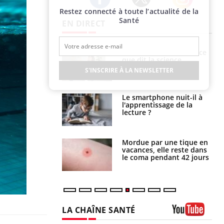
Restez connecté à toute l’actualité de la
Twitter
Facebook
Instagram
Santé
EN DIRECT
haleurs :
Grossesse et chaleur : ce
i le risque de
que dit la science
rimpe-t-il ?
S'INSCRIRE À LA NEWSLETTER
a pourrait-il
Le smartphone nuit-il à
la propagation du
l'apprentissage de la
lecture ?
i manger moins
Mordue par une tique en
éines pourrait
vacances, elle reste dans
ent être bénéfique
le coma pendant 42 jours