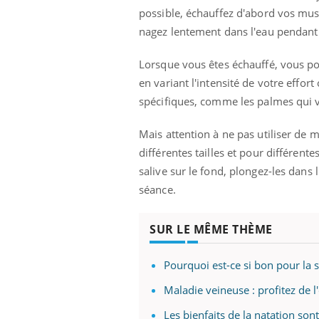
'un proche c'est
carence en fer sont multiples ce qui la rend
pat
possible, échauffez d'abord vos muscl
...
nagez lentement dans l'eau pendant u
Lorsque vous êtes échauffé, vous po
en variant l'intensité de votre effo
spécifiques, comme les palmes qui vo
Mais attention à ne pas utiliser de m
différentes tailles et pour différent
salive sur le fond, plongez-les dans
séance.
SUR LE MÊME THÈME
Pourquoi est-ce si bon pour la 
Maladie veineuse : profitez de l'
Les bienfaits de la natation sont