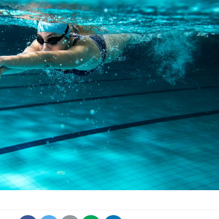
La sieste empêche-t-elle
Fortes c
de dormir la nuit ?
pourquo
noyade g
VIH : la fin du comprimé
Le Viagr
tous les jours se profile-t-
freiner 
elle enfin ?
cancer ?
Pourquoi votre ventre
Pourquo
gâche-t-il les premiers
de prot
jours de vos vacances ?
finalem