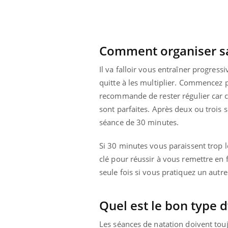
Comment organiser sa 
Il va falloir vous entraîner progress
quitte à les multiplier. Commencez 
recommande de rester régulier car 
sont parfaites. Après deux ou trois
séance de 30 minutes.
Si 30 minutes vous paraissent trop lon
clé pour réussir à vous remettre en
seule fois si vous pratiquez un autre
 Mains :
Carence en fer : comprendre pour
Ins
Youtube
You
Youtube
Youtube
prévenir
osa
Quel est le bon type 
aciles à aborder...
Fatigue, irritabilité, brouillard mental ou
En 2
poser des
même alopécie… Les symptômes de la
rest
Les séances de natation doivent touj