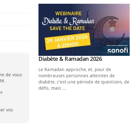
vie de vous
té.
er
ser vos