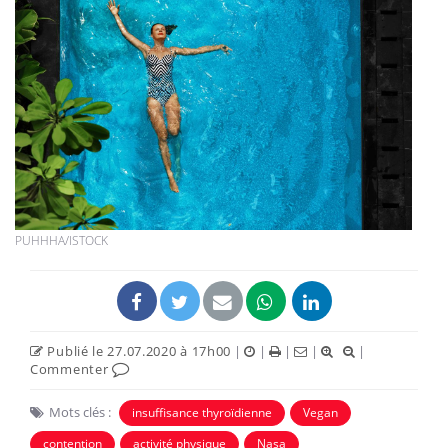
PUHHHA/ISTOCK
Publié le 27.07.2020 à 17h00
|
|
|
|
|
Commenter
Mots clés :
insuffisance thyroïdienne
Vegan
contention
activité physique
Nasa