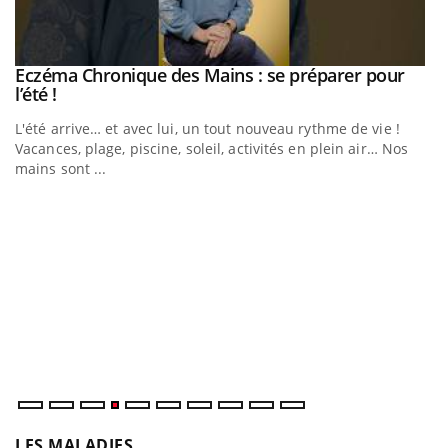
Eczéma Chronique des Mains : se préparer pour
Youtube
Youtube
l’été !
L'été arrive… et avec lui, un tout nouveau rythme de vie !
Vacances, plage, piscine, soleil, activités en plein air… Nos
mains sont ...
Youtube
Diabète & Ramadan 2026
U
Youtube
Yo
m
Le Ramadan approche, et, pour de nombreuses personnes
Un
atteintes de diabète, c'est une période de questions, de
ma
défis, mais ...
nu
LES MALADIES