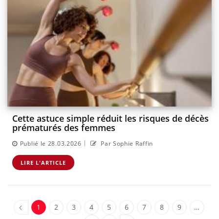
Cette astuce simple réduit les risques de décès
prématurés des femmes
|
Publié le 28.03.2026
Par Sophie Raffin
LIRE L'ARTICLE
1
2
3
4
5
6
7
8
9
…