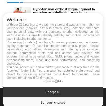
Hypotension orthostatique : quand la
pression artérielle chute au lever
Welcome
With our 225
partners
, we wish to store and access information on
your devices (cookies, pixels in emails, etc.), combine and share
Drépanocytose : une déformation des
your personal data with our partners, whether collected on this
globules rouges aux conséquences
website or in our emails, already held by some of us, or obtained
graves
later, including in other contexts.
Processing this data (identifiers, browsing, preferences, purchases,
loyalty programs, IP, postal addresses and emails, phone, precise
geolocation, etc.) allows developing and offering you services,
Maladie de Charcot (Sclérose latérale
content, commercial offers and ads across your devices and
amyotrophique)
screens (including by email, post, SMS, phone, audio, and video),
personalising them, measuring their performance, and analysing
audiences.
You can "accept all" and withdraw your consent at any time via the
"cookies" footer link
. You can also "set detailed preferences" and
object to processing activities not subject to consent. These
choices remain valid for 6 months.
powered by
Accept all
Set your choices
Cookies settings