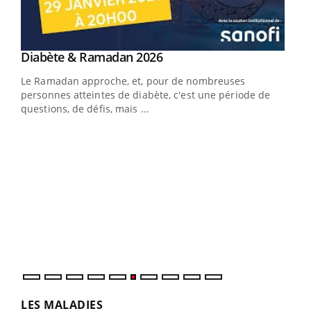
Youtube
Diabète & Ramadan 2026
Un « jumeau numérique » pour faciliter l’accès
Youtube
Youtube
Youtube
à la médecine préventive
Le Ramadan approche, et, pour de nombreuses
Un établissement lié à un groupe mutualiste innove en
personnes atteintes de diabète, c'est une période de
matière de bilan de santé : l'utilisation d'un « jumeau
questions, de défis, mais ...
numérique » permet ...
COU
You
Coup
vous
épis
LES MALADIES