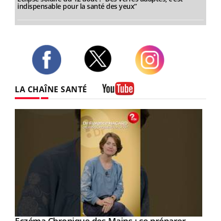
indispensable pour la santé des yeux”
Twitter
Facebook
Instagram
LA CHAÎNE SANTÉ
Youtube
Youtube