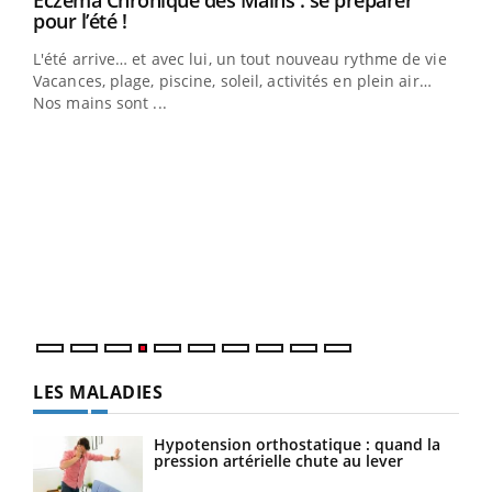
Eczéma Chronique des Mains : se préparer
Youtube
pour l’été !
L'été arrive… et avec lui, un tout nouveau rythme de vie !
Vacances, plage, piscine, soleil, activités en plein air…
Nos mains sont ...
Dia
You
Le 
pers
ques
LES MALADIES
Hypotension orthostatique : quand la
pression artérielle chute au lever