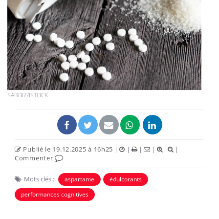
SABDIZ/ISTOCK
Publié le 19.12.2025 à 16h25
|
|
|
|
|
Commenter
Mots clés :
aspartame
édulcorants
performances cognitives