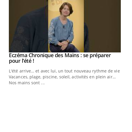
Eczéma Chronique des Mains : se préparer
Youtube
Youtube
pour l’été !
L'été arrive… et avec lui, un tout nouveau rythme de vie !
Vacances, plage, piscine, soleil, activités en plein air…
Nos mains sont ...
Dia
You
Le 
pers
ques