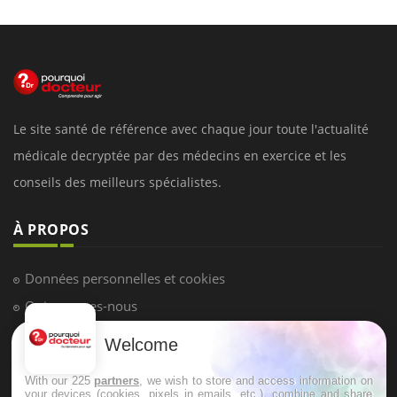
Le site santé de référence avec chaque jour toute l'actualité
médicale decryptée par des médecins en exercice et les
conseils des meilleurs spécialistes.
À PROPOS
Données personnelles et cookies
Qui sommes-nous
Conditions d'utilisation
Welcome
Plan du site
With our 225
partners
, we wish to store and access information on
Mentions Légales
your devices (cookies, pixels in emails, etc.), combine and share