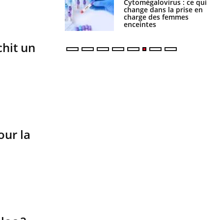
olorectal : une
Cytomégalovirus : ce qui
e simple aurait
change dans la prise en
la donne au Pays
charge des femmes
enceintes
hit un
our la