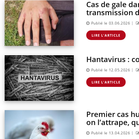
Cas de gale da
transmission d
|
Publié le 03.06.2026
LIRE L'ARTICLE
Hantavirus : c
|
Publié le 12.05.2026
LIRE L'ARTICLE
ire du 12 août :
Bébés, jeunes enfants :
adaptés, c'est
quelle trousse à pharmacie
le pour la
pour les vacances ?
eux”
Premier cas h
s du sommeil
Syndrome métabolique :
tre cerveau !
quels sont les meilleurs
on l’attrape, 
exercices physiques ?
|
Publié le 13.04.2026