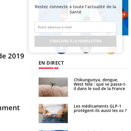
Restez connecté à toute l’actualité de la
Santé
Publicité
S'INSCRIRE À LA NEWSLETTER
 de 2019
Twitter
Facebook
Instagram
EN DIRECT
 oublier les
Chikungunya, dengue,
en vacances ?
West Nile : que se passe-t-
il dans le sud de la France ?
omment
s connectés :
Les médicaments GLP-1
 le travail
protègent-ils aussi les os ?
 de plus en plus
soirées