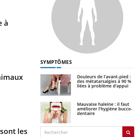
e à
SYMPTÔMES
animaux
Douleurs de l’avant-pied :
des métatarsalgies à 90 %
liées à problème d’appui
Mauvaise haleine : il faut
améliorer l’hygiène bucco-
dentaire
sont les