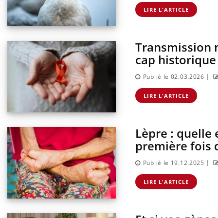
st-il trop
Comment éviter une otite
 simplement
pendant les vacances ?
LIRE L'ARTICLE
ique ?
Transmission m
cap historique
|
Publié le 02.03.2026
LIRE L'ARTICLE
Lèpre : quelle
première fois 
|
Publié le 19.12.2025
LIRE L'ARTICLE