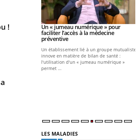
u !
Youtube
026
Un « jumeau numérique » pour
Youtube
faciliter l’accès à la médecine
 pour de
Youtube
préventive
eintes de diabète,
Un établissement lié à un groupe mutualiste
ions, de défis,
innove en matière de bilan de santé :
l'utilisation d'un « jumeau numérique »
permet ...
Y
C
sa
n
l
LES MALADIES