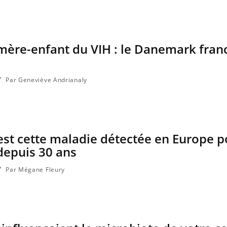
Grossesse à risque : ce jus
Cancer c
naturel attire l'attention
stratégi
des chercheurs
changé 
basque
ère-enfant du VIH : le Danemark franc
Par Geneviève Andrianaly
 est cette maladie détectée en Europe p
depuis 30 ans
Par Mégane Fleury