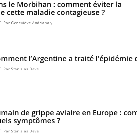
ns le Morbihan : comment éviter la
e cette maladie contagieuse ?
Par Geneviève Andrianaly
omment l’Argentine a traité l’épidémie
Par Stanislas Deve
Hantavirus : un cas détecté
Comment
chez un touriste en France
écrans 
umain de grippe aviaire en Europe : c
Mortalité infantile : un
Toujour
rapport s’interroge sur son
comment
quels symptômes ?
taux élevé en France
empiète
sur nos 
Par Stanislas Deve