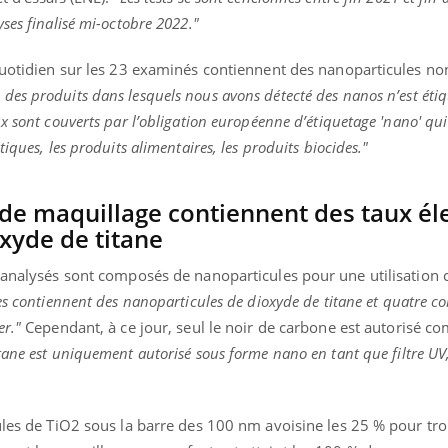
ses finalisé mi-octobre 2022."
quotidien sur les 23 examinés contiennent des nanoparticules no
des produits dans lesquels nous avons détecté des nanos n’est étiq
x sont couverts par l’obligation européenne d’étiquetage 'nano' qu
iques, les produits alimentaires, les produits biocides."
s de maquillage contiennent des taux él
xyde de titane
s analysés sont composés de nanoparticules pour une utilisatio
es contiennent des nanoparticules de dioxyde de titane et quatre c
er."
Cependant, à ce jour, seul le noir de carbone est autorisé c
itane est uniquement autorisé sous forme nano en tant que filtre UV
ules de TiO2 sous la barre des 100 nm avoisine les 25 % pour tro