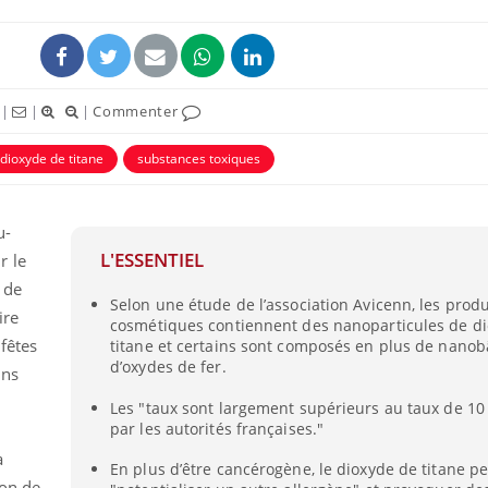
|
|
|
Commenter
dioxyde de titane
substances toxiques
éma Chronique des Mains :
Carence en fer : com
tube
Youtube
Youtube
Youtube
liquer ma maladie
prévenir
u-
L'ESSENTIEL
r le
 a des sujets qui sont faciles à aborder...
Fatigue, irritabilité, brou
tres non ! D'un côté, poser des
même alopécie… Les sym
 de
Selon une étude de l’association Avicenn, les produ
tions sur la maladie d'un proche c'est
carence en fer sont multi
ire
cosmétiques contiennent des nanoparticules de d
rer ...
...
 fêtes
titane et certains sont composés en plus de nano
d’oxydes de fer.
ins
Les "taux sont largement supérieurs au taux de 10
par les autorités françaises."
a
En plus d’être cancérogène, le dioxyde de titane p
ion de