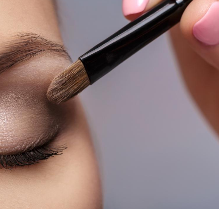
Pourquoi votre ventre
Pourquo
gâche-t-il les premiers
de prot
jours de vos vacances ?
finalem
Fortes chaleurs :
Grossess
pourquoi le risque de
que dit 
noyade grimpe-t-il ?
Le Viagra pourrait-il
Le smart
freiner la propagation du
l'appren
cancer ?
lecture 