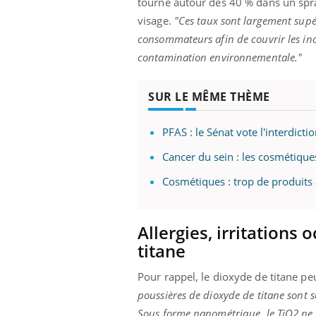
tourne autour des 40 % dans un spra
visage.
"Ces taux sont largement supér
consommateurs afin de couvrir les inc
contamination environnementale."
SUR LE MÊME THÈME
PFAS : le Sénat vote l'interdict
Cancer du sein : les cosmétiques
Cosmétiques : trop de produits
Allergies, irritations
titane
Pour rappel, le dioxyde de titane pe
poussières de dioxyde de titane sont so
Sous forme nanométrique, le TiO2 ne s