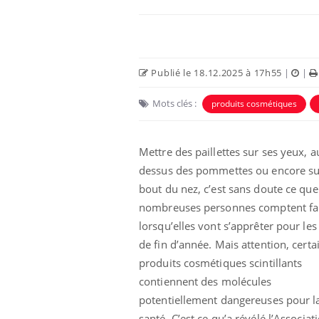
Publié le 18.12.2025 à 17h55
|
|
Mots clés :
produits cosmétiques
Ecz
You
exp
Mettre des paillettes sur ses yeux, a
dessus des pommettes ou encore su
Il y
d'au
bout du nez, c’est sans doute ce que
ques
nombreuses personnes comptent fa
mont
lorsqu’elles vont s’apprêter pour les
de fin d’année. Mais attention, certa
produits cosmétiques scintillants
contiennent des molécules
potentiellement dangereuses pour l
santé. C’est ce qu’a révélé l’Associat