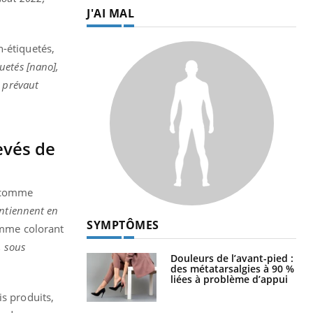
J'AI MAL
n-étiquetés,
uetés [nano],
i prévaut
evés de
n comme
ontiennent en
SYMPTÔMES
omme colorant
, sous
Douleurs de l’avant-pied :
des métatarsalgies à 90 %
liées à problème d’appui
is produits,