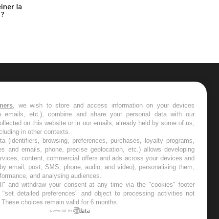
Pourquoi manger moins de
einer la
protéines pourrait finalement être
 ?
bénéfique
ER
tners
, we wish to store and access information on your devices
in emails, etc.), combine and share your personal data with our
s les semaines les meilleures
ollected on this website or in our emails, already held by some of us,
ncluding in other contexts.
ta (identifiers, browsing, preferences, purchases, loyalty programs,
es and emails, phone, precise geolocation, etc.) allows developing
ervices, content, commercial offers and ads across your devices and
 by email, post, SMS, phone, audio, and video), personalising them,
RE
rformance, and analysing audiences.
l" and withdraw your consent at any time via the "cookies" footer
"set detailed preferences" and object to processing activities not
. These choices remain valid for 6 months.
powered by