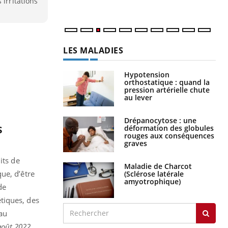
 irritations
LES MALADIES
Hypotension
orthostatique : quand la
pression artérielle chute
au lever
Drépanocytose : une
s
déformation des globules
rouges aux conséquences
graves
its de
Maladie de Charcot
ue, d’être
(Sclérose latérale
amyotrophique)
de
tiques, des
 au
 août 2022,