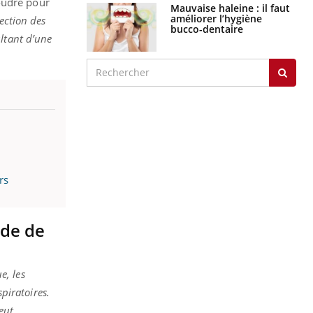
oudre pour
Mauvaise haleine : il faut
améliorer l’hygiène
ection des
bucco-dentaire
ultant d’une
rs
yde de
, les
spiratoires.
eut