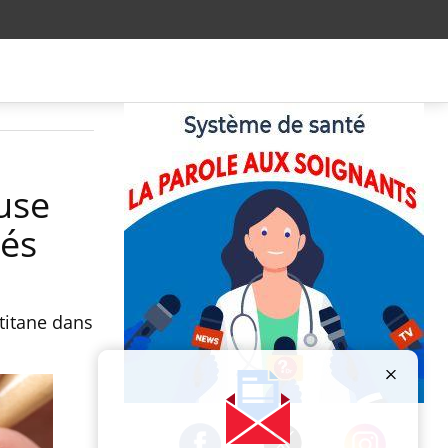
use
tés
titane dans
Publicité