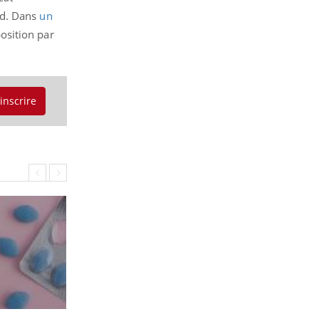
rd. Dans
un
osition par
'inscrire