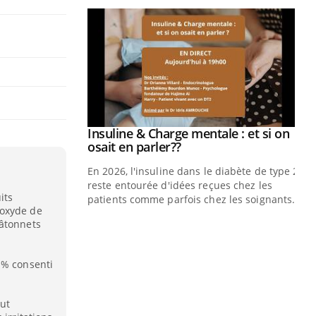
prendre pour
Insuline & Charge mentale : et si on
Youtube
Youtube
osait en parler??
illard mental ou
En 2026, l'insuline dans le diabète de type 2
ptômes de la
reste entourée d'idées reçues chez les
its
ples ce qui la rend
patients comme parfois chez les soignants.
ioxyde de
bâtonnets
Ec
You
pré
 % consenti
L'é
ryt
sol
eut
sont