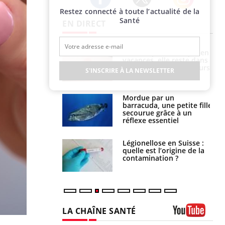
Restez connecté à toute l’actualité de la
Twitter
Facebook
Instagram
Santé
EN DIRECT
i manger moins
Mordue par une tique en
éines pourrait
vacances, elle reste dans
ent être bénéfique
le coma pendant 42 jours
S'INSCRIRE À LA NEWSLETTER
e et chaleur : ce
Mordue par un
la science
barracuda, une petite fille
secourue grâce à un
réflexe essentiel
phone nuit-il à
Légionellose en Suisse :
tissage de la
quelle est l’origine de la
?
contamination ?
LA CHAÎNE SANTÉ
Youtube