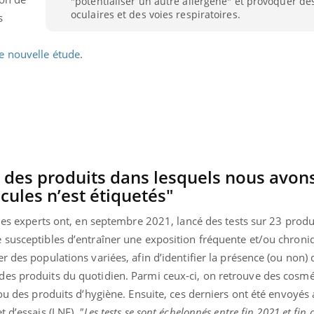
"potentialiser un autre allergène" et provoquer des
oculaires et des voies respiratoires.
s
e nouvelle étude
.
 des produits dans lesquels nous avon
cules n’est étiquetés"
 les experts ont, en septembre 2021, lancé des tests sur 23 produ
 susceptibles d’entraîner une exposition fréquente et/ou chroniq
r des populations variées, afin d’identifier la présence (ou non) 
es produits du quotidien. Parmi ceux-ci, on retrouve des cosmé
 ou des produits d’hygiène. Ensuite, ces derniers ont été envoyés
t d’essais (LNE).
"Les tests se sont échelonnés entre fin 2021 et fin