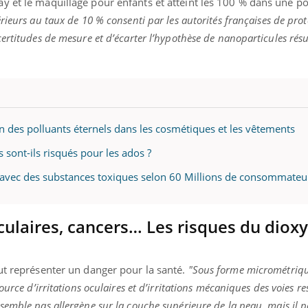
y et le maquillage pour enfants et atteint les 100 % dans une p
ieurs au taux de 10 % consenti par les autorités françaises de prot
ertitudes de mesure et d’écarter l’hypothèse de nanoparticules rés
ion des polluants éternels dans les cosmétiques et les vêtements
 sont-ils risqués pour les ados ?
 avec des substances toxiques selon 60 Millions de consommateu
 oculaires, cancers… Les risques du diox
ut représenter un danger pour la santé.
"Sous forme micrométrique
urce d’irritations oculaires et d’irritations mécaniques des voies re
emble pas allergène sur la couche supérieure de la peau, mais il p