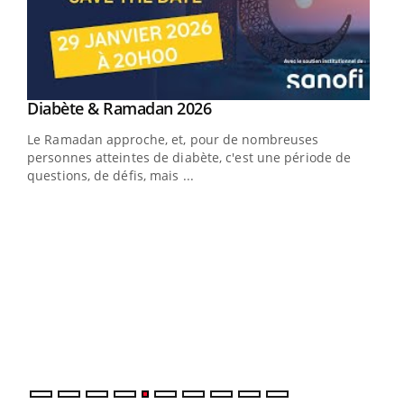
Youtube
Diabète & Ramadan 2026
Youtube
Le Ramadan approche, et, pour de nombreuses
personnes atteintes de diabète, c'est une période de
questions, de défis, mais ...
Un « jumeau numérique » pour faciliter l’accès
COU
Youtube
You
Youtube
à la médecine préventive
Coup
Un établissement lié à un groupe mutualiste innove en
vous
matière de bilan de santé : l'utilisation d'un « jumeau
épis
numérique » permet ...