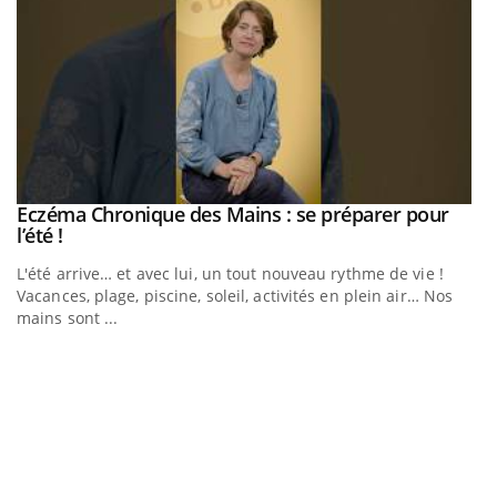
Eczéma Chronique des Mains : se préparer pour
Youtube
Youtube
l’été !
e
L'été arrive… et avec lui, un tout nouveau rythme de vie !
Vacances, plage, piscine, soleil, activités en plein air… Nos
mains sont ...
D
Yo
L
at