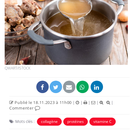
QWART/ISTOCK
Publié le 18.11.2023 à 11h00
|
|
|
|
|
Commenter
Mots clés :
collagène
protéines
vitamine C