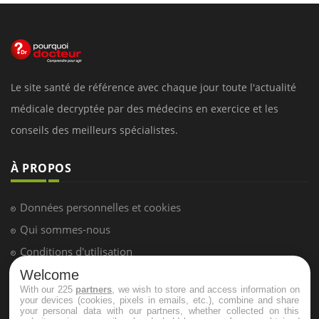
Le site santé de référence avec chaque jour toute l'actualité
médicale decryptée par des médecins en exercice et les
conseils des meilleurs spécialistes.
À PROPOS
Données personnelles et cookies
Qui sommes-nous
Conditions d'utilisation
Plan du site
Welcome
With our 225
partners
, we wish to store and access information on
Mentions Légales
your devices (cookies, pixels in emails, etc.), combine and share
your personal data with our partners, whether collected on this
Nous contacter