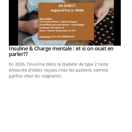
Youtube
Insuline & Charge mentale : et si on osait en
Youtube
Youtube
parler??
En 2026, l'insuline dans le diabète de type 2 reste
entourée d'idées reçues chez les patients comme
parfois chez les soignants.
Ecz
You
pour
L'ét
Vaca
Nos 