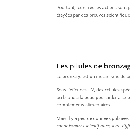
aleurs :
Grossesse et chaleur : ce
Pourtant, leurs réelles actions sont 
 le risque de
que dit la science
rimpe-t-il ?
étayées par des preuves scientifique
Les pilules de bronzag
Le bronzage est un mécanisme de pro
Sous l’effet des UV, des cellules sp
ou brune à la peau pour aider à se pr
compléments alimentaires.
Mais il y a peu de données publiées
connaissances scientifiques, il est dif