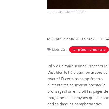
HELIN LOIK-TOMSON/ISTOCK
Publié le 27.07.2023 à 14h22
|
|
Mots clés :
complément alimentaire
S’il y a un marqueur de vacances réu
 fin du comprimé
Le Viagra pourrait-il
c’est bien le hâle que l’on arbore au
jours se profile-t-
freiner la propagation du
n ?
cancer ?
retour ! Et certains compléments
alimentaires pourraient booster le
bronzage si on en croit les pages de
 votre ventre
Pourquoi manger moins
l les premiers
de protéines pourrait
magazines et les rayons qui leur son
 vos vacances ?
finalement être bénéfique
dédiés dans les parapharmacies.