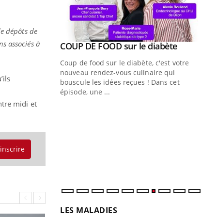
de dépôts de
s associés à
Youtube
 diabète
e, c'est votre
naire qui
’ils
 ! Dans cet
tre midi et
Quand l’entreprise mise sur le bien
Ec
Youtube
You
Youtube
être global
quo
"Les rendez-vous de la santé et de la
Dan
qualité de vie au travail" de Pourquoi
der
'inscrire
Docteur reçoivent Régis Blugeon, DRH et
com
directeur ...
et é
LES MALADIES