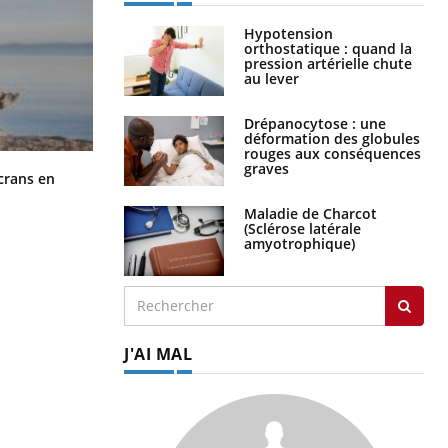
Hypotension
orthostatique : quand la
pression artérielle chute
au lever
Drépanocytose : une
déformation des globules
rouges aux conséquences
graves
Toujours connectés : comment le
crans en
travail empiète de plus en plus sur
nos soirées
Maladie de Charcot
(Sclérose latérale
amyotrophique)
J'AI MAL