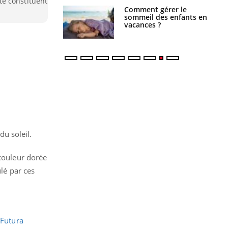
é constituent
 gérer le
Cerveau : le mystère de la
 des enfants en
"madeleine de Proust"
s ?
enfin expliqué
u soleil.
 couleur dorée
ulé par ces
r
Futura