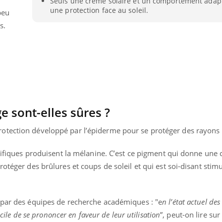
Seuls une crème solaire et un comportement adapt
Mordue par un
Comment
une protection face au soleil.
peu
barracuda, une petite fille
sommeil
secourue grâce à un
vacance
s.
réflexe essentiel
e sont-elles sûres ?
tection développé par l’épiderme pour se protéger des rayons d
écifiques produisent la mélanine. C’est ce pigment qui donne une
otéger des brûlures et coups de soleil et qui est soi-disant stim
 par des équipes de recherche académiques : "e
n l’état actuel des
ficile de se prononcer en faveur de leur utilisation
”, peut-on lire su