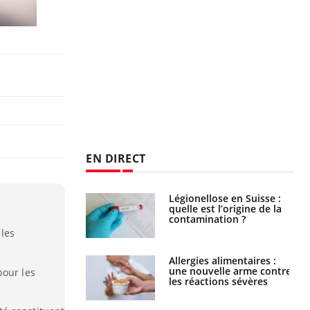
EN DIRECT
lose en Suisse :
Bilan prévention : ce que
st l’origine de la
les kinés pourront
nation ?
bientôt faire
 les
s alimentaires :
TDAH : quel est ce
velle arme contre
traitement autorisé aux
pour les
tions sévères
États-Unis ?