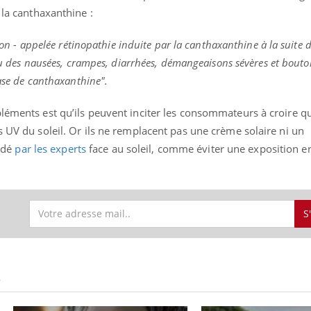
 la canthaxanthine :
tion - appelée rétinopathie induite par la canthaxanthine à la suite 
 des nausées, crampes, diarrhées, démangeaisons sévères et bouton
« jumeau numérique » pour
COUP DE FOOD sur le
tube
Youtube
iliter l’accès à la médecine
base de canthaxanthine".
Youtube
Coup de food sur le diabèt
ventive
nouveau rendez-vous culi
léments est qu’ils peuvent inciter les consommateurs à croire qu
établissement lié à un groupe
bouscule les idées reçues
s UV du soleil. Or ils ne remplacent pas une crème solaire ni un
ualiste innove en matière de bilan de
épisode, une ...
é : l'utilisation d'un « jumeau
ndé
par les experts
face au soleil, comme éviter une exposition en
érique » permet ...
S
S