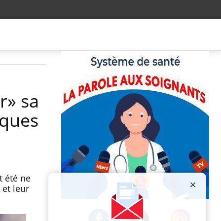
r» sa
iques
 été ne
 et leur
Publicité