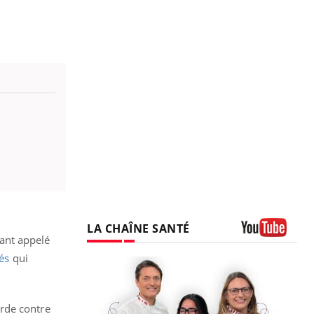
LA CHAÎNE SANTÉ
rant appelé
Youtube
és
qui
rde contre