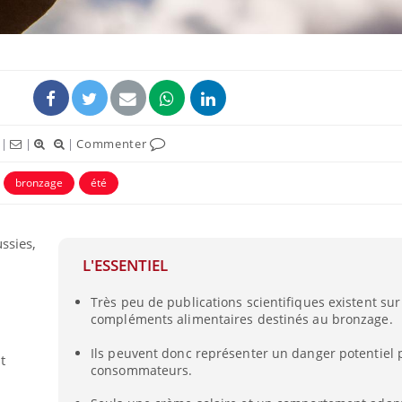
|
|
|
Commenter
bronzage
été
ssies,
Le smartphone nuit-il à
Légionel
L'ESSENTIEL
l'apprentissage de la
quelle e
lecture ?
contami
Très peu de publications scientifiques existent sur
compléments alimentaires destinés au bronzage.
Mordue par une tique en
Allergie
vacances, elle reste dans
une nou
Ils peuvent donc représenter un danger potentiel 
t
le coma pendant 42 jours
les réac
consommateurs.