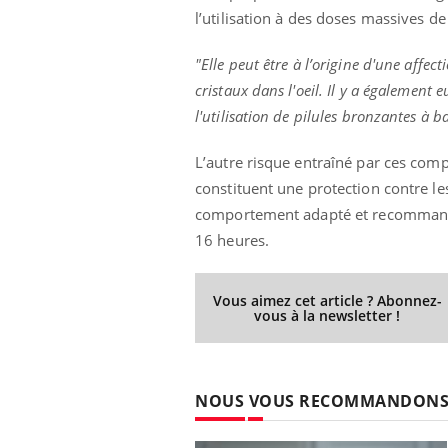
l’utilisation à des doses massives de
"Elle peut être à l’origine d'une affec
cristaux dans l'oeil. Il
y a également eu
Youtube
 Mains : se
Diabète & Ramadan 2026
Un 
Youtube
You
outube
fac
l'utilisation de pilules bronzantes à 
Le Ramadan approche, et, pour de
pré
un tout nouveau
nombreuses personnes atteintes de
L’autre risque entraîné par ces comp
Un 
lage, piscine,
diabète, c'est une période de questions, de
constituent une protection contre le
mut
air… Nos mains
défis, mais ...
sant
comportement adapté et recomma
num
16 heures.
Vous aimez cet article ? Abonnez-
vous à la newsletter !
NOUS VOUS RECOMMANDON