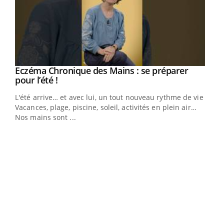
Eczéma Chronique des Mains : se préparer
Youtube
Youtube
pour l’été !
L'été arrive… et avec lui, un tout nouveau rythme de vie !
Vacances, plage, piscine, soleil, activités en plein air…
Nos mains sont ...
Dia
You
Le 
pers
ques