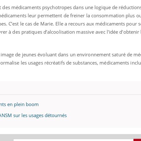
 des médicaments psychotropes dans une logique de réductions
s médicaments leur permettent de freiner la consommation plus 
es. C’est le cas de Marie. Elle a recours aux médicaments pour 
uline & Charge mentale : et si on
Eczéma Chronique des
tube
Youtube
ivrer à des pratiques d’alcoolisation massive avec l'idée d'obteni
Youtube
Y
it en parler??
préparer pour l’été !
026, l'insuline dans le diabète de type 2
L'été arrive… et avec lui,
e entourée d'idées reçues chez les
rythme de vie ! Vacances, 
e image de jeunes évoluant dans un environnement saturé de m
ients comme parfois chez les soignants.
soleil, activités en plein
normalise les usages récréatifs de substances, médicaments inclu
sont ...
ts en plein boom
l'ANSM sur les usages détournés