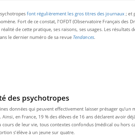
psychotropes
font régulièrement les gros titres des journaux
; et 
nomène. Fort de ce constat, l’OFDT (Observatoire Français des D
éalité de cette pratique, ses raisons, ses usages. Les résultats 
dans le dernier numéro de sa revue
Tendances
.
Fortes chaleurs :
Grossess
pourquoi le risque de
que dit 
noyade grimpe-t-il ?
sté des psychotropes
aines données qui peuvent effectivement laisser présager qu’un
Le Viagra pourrait-il
Le smart
n. Ainsi, en France, 19 % des élèves de 16 ans déclarent avoir déj
freiner la propagation du
l'appren
cancer ?
lecture 
 cours de leur vie, tous contextes confondus (médical ou hors c
ortion s’élève à un jeune sur quatre.