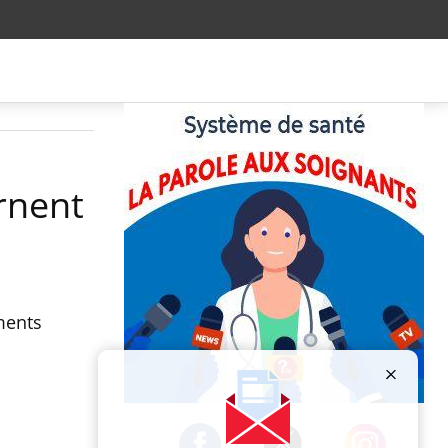
rnent
ments
Publicité