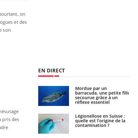
pourtant, on
rogues et des
de son
EN DIRECT
e et chaleur : ce
Mordue par un
la science
barracuda, une petite fille
secourue grâce à un
réflexe essentiel
 mésusage
phone nuit-il à
Légionellose en Suisse :
à pris des
tissage de la
quelle est l’origine de la
?
contamination ?
adre