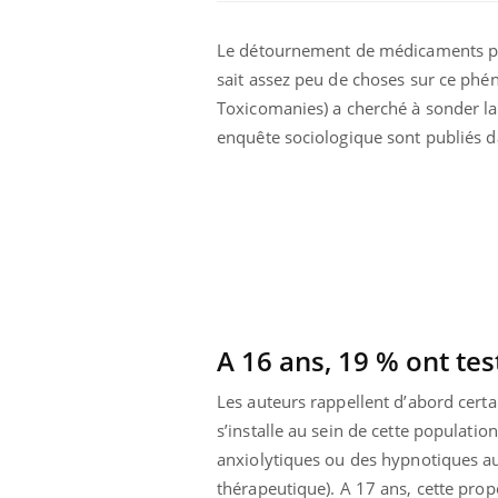
Le détournement de médicaments 
sait assez peu de choses sur ce phé
Toxicomanies) a cherché à sonder la r
enquête sociologique sont publiés 
unya, dengue,
La sieste empêche-t-elle
e : que se passe-
de dormir la nuit ?
 le sud de la
A 16 ans, 19 % ont te
Les auteurs rappellent d’abord cert
icaments GLP-1
VIH : la fin du comprimé
s’installe au sein de cette populatio
-ils aussi les os
tous les jours se profile-t-
elle enfin ?
anxiolytiques ou des hypnotiques au
thérapeutique). A 17 ans, cette prop