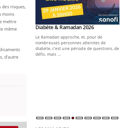
 des risques,
ou moins
se mettre
Youtube
 Mains : se
Diabète & Ramadan 2026
Youtube
r le même
outube
Le Ramadan approche, et, pour de
 un tout nouveau
nombreuses personnes atteintes de
plage, piscine,
diabète, c'est une période de questions, de
édicaments
 air… Nos mains
défis, mais ...
s, d’autre
Un
You
fac
pr
Un 
mut
san
num