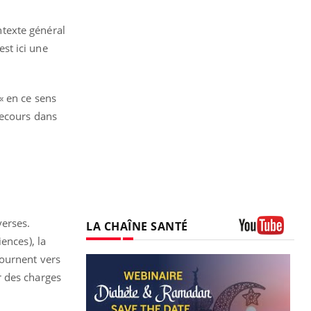
texte général
st ici une
« en ce sens
recours dans
verses.
LA CHAÎNE SANTÉ
ences), la
Youtube
 tournent vers
r des charges