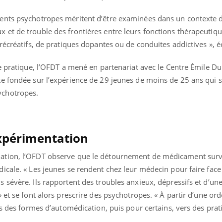
Pourquoi manger moins
Mordue 
de protéines pourrait
vacances
ents psychotropes méritent d’être examinées dans un contexte d
finalement être bénéfique
le coma
et de trouble des frontières entre leurs fonctions thérapeutiqu
récréatifs, de pratiques dopantes ou de conduites addictives », éc
te pratique, l’OFDT a mené en partenariat avec le Centre Émile D
e fondée sur l’expérience de 29 jeunes de moins de 25 ans qui se
ychotropes.
xpérimentation
ation, l’OFDT observe que le détournement de médicament surv
icale. « Les jeunes se rendent chez leur médecin pour faire face
 sévère. Ils rapportent des troubles anxieux, dépressifs et d’un
 et se font alors prescrire des psychotropes. « À partir d’une o
rs des formes d’automédication, puis pour certains, vers des prat