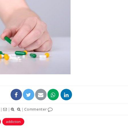
|
|
|
Commenter
addiction