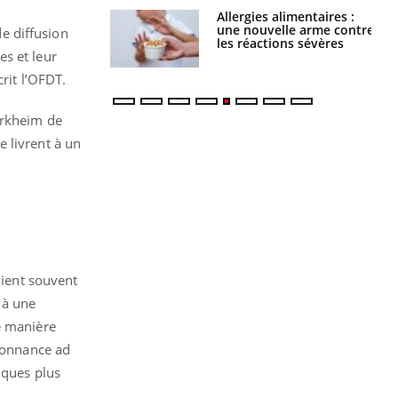
par une tique en
Allergies alimentaires :
, elle reste dans
une nouvelle arme contre
e diffusion
 pendant 42 jours
les réactions sévères
es et leur
rit l’OFDT.
urkheim de
 livrent à un
ient souvent
 à une
e manière
rdonnance ad
iques plus