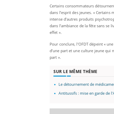
Certains consommateurs détournent
dans l’esprit des jeunes. « Certain
intense d’autres produits psychotrop
 Mains :
Carence en fer : comprendre pour
Ins
Youtube
You
dans l’ambiance de la fête sans se l
Youtube
Youtube
prévenir
osa
effet ».
aciles à aborder...
Fatigue, irritabilité, brouillard mental ou
En 2
poser des
même alopécie… Les symptômes de la
rest
Pour conclure, l’OFDT dépeint « un
'un proche c'est
carence en fer sont multiples ce qui la rend
pat
d’une part et une culture jeune qui 
...
part ».
SUR LE MÊME THÈME
Le détournement de médicamen
Antitussifs : mise en garde de 