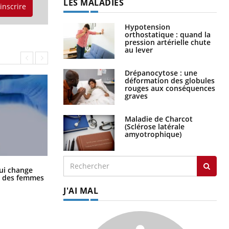
LES MALADIES
'inscrire
Hypotension
orthostatique : quand la
pression artérielle chute
au lever
Drépanocytose : une
déformation des globules
rouges aux conséquences
graves
Maladie de Charcot
(Sclérose latérale
amyotrophique)
La sieste empêche-t-elle de dormir
ui change
la nuit ?
ge des femmes
J'AI MAL