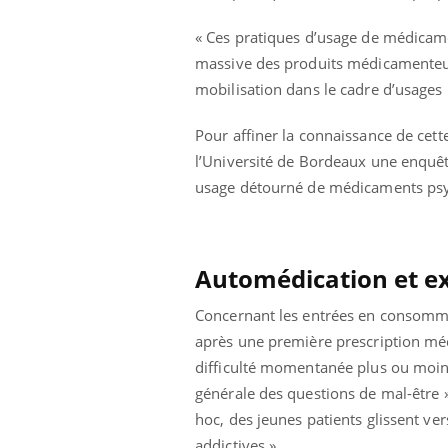
lovirus : ce qui
Pourquoi votre ventre
ans la prise en
gâche-t-il les premiers
« Ces pratiques d’usage de médicam
des femmes
jours de vos vacances ?
massive des produits médicamenteux 
s
mobilisation dans le cadre d’usages 
Pour affiner la connaissance de cet
l’Université de Bordeaux une enquêt
usage détourné de médicaments ps
Automédication et e
Concernant les entrées en consomm
après une première prescription méd
difficulté momentanée plus ou moins
générale des questions de mal-être »
hoc, des jeunes patients glissent ve
addictives ».