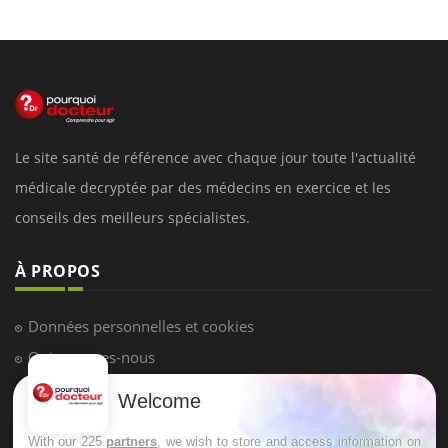
Le site santé de référence avec chaque jour toute l'actualité
médicale decryptée par des médecins en exercice et les
conseils des meilleurs spécialistes.
À PROPOS
Données personnelles et cookies
Qui sommes-nous
Conditions d'utilisation
Welcome
Plan du site
With our 225
partners
, we wish to store and access information on