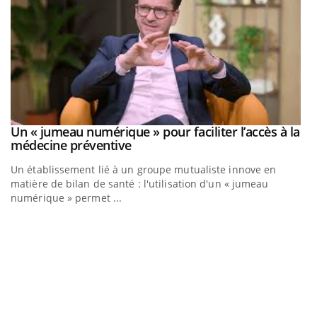
Un « jumeau numérique » pour faciliter l’accès à la
Youtube
Youtube
médecine préventive
Un établissement lié à un groupe mutualiste innove en
matière de bilan de santé : l'utilisation d'un « jumeau
numérique » permet ...
C
Yo
Co
cu
un