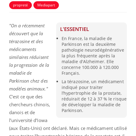
propreté
Mediapart
"On a récemment
L'ESSENTIEL
découvert que la
En France, la maladie de
térazosine et des
Parkinson est la deuxième
médicaments
pathologie neurodégénérative
la plus fréquente après la
similaires réduisent
maladie d'Alzheimer. Elle
la progression de la
concerne 100.000 à 120.000
maladie de
Français.
Parkinson chez des
La térazosine, un médicament
indiqué pour traiter
modèles animaux."
l’hypertrophie de la prostate,
C’est ce que des
réduirait de 12 à 37 % le risque
chercheurs chinois,
de développer la maladie de
Parkinson.
danois et de
l’université d’Iowa
(aux États-Unis) ont déclaré. Mais ce médicament utilisé
pour traiter l’hypertrophie bénigne de la prostate est-il