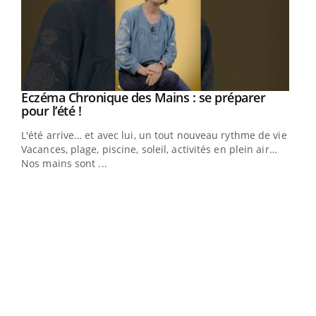
Eczéma Chronique des Mains : se préparer
Youtube
Youtube
pour l’été !
L'été arrive… et avec lui, un tout nouveau rythme de vie !
Vacances, plage, piscine, soleil, activités en plein air…
Nos mains sont ...
Dia
You
Le 
pers
ques