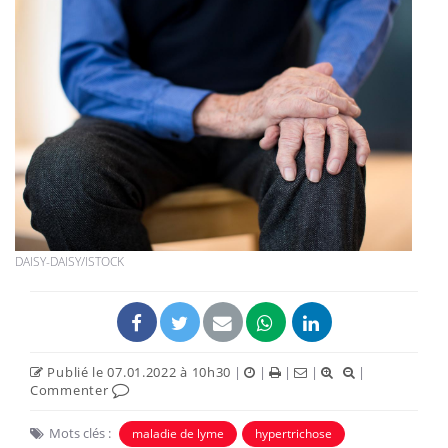
DAISY-DAISY/ISTOCK
Publié le 07.01.2022 à 10h30
|
|
|
|
|
Commenter
Mots clés :
maladie de lyme
hypertrichose